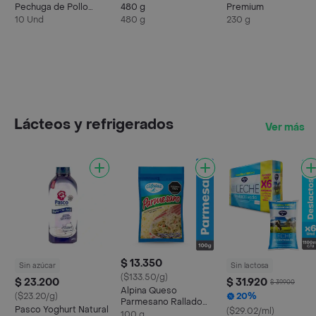
Pechuga de Pollo
480 g
Premium
Marinados
10 Und
480 g
230 g
Lácteos y refrigerados
Ver más
$ 13.350
Sin azúcar
Sin lactosa
($133.50/g)
$ 23.200
$ 31.920
$ 39.900
Alpina Queso
($23.20/g)
20%
Parmesano Rallado
Pasco Yoghurt Natural
($29.02/ml)
100 g
100 g