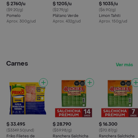
$ 2760/u
$ 1205/u
$ 1035/u
($9.20/g)
($2.79/g)
($6.90/g)
Pomelo
Plátano Verde
Limon Tahiti
Aprox. 300g/ud
Aprox. 432g/ud
Aprox. 150g/ud
Carnes
Ver más
$ 33.495
$ 28.790
$ 16.300
($3349.50/und)
($59.98/g)
($70.87/g)
Friko Filetes de
Ranchera Salchicha
Ranchera Salchicha