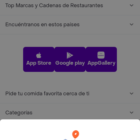
Top Marcas y Cadenas de Restaurantes
Encuéntranos en estos países
App Store
Google play
AppGallery
Pide tu comida favorita cerca de ti
Categorías
Únete a Rappi