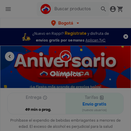
Bogotá
Regístrate
¿Nuevo en Rappi?
y disfruta de
envíos gratis por semanas
Aplican TyC
Olímpica
Entrega
Tarifas
Envío gratis
49 min o prog.
(nuevos usuarios)
Prohíbase el expendio de bebidas embriagantes a menores de
edad. El exceso de alcohol es perjudicial para la salud