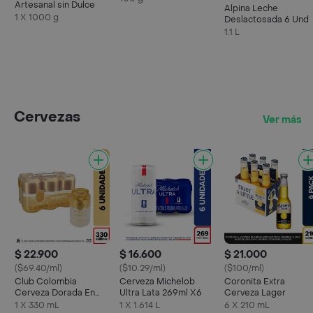
Artesanal sin Dulce
Alpina Leche
1 X 1000 g
Deslactosada 6 Und
1.1 L
Cervezas
Ver más
$ 22.900
$ 16.600
$ 21.000
($69.40/ml)
($10.29/ml)
($100/ml)
Club Colombia
Cerveza Michelob
Coronita Extra
Cerveza Dorada En
Ultra Lata 269ml X6
Cerveza Lager
Lata 330 ML X6 Unds
1 X 330 mL
1 X 1.614 L
6 X 210 mL