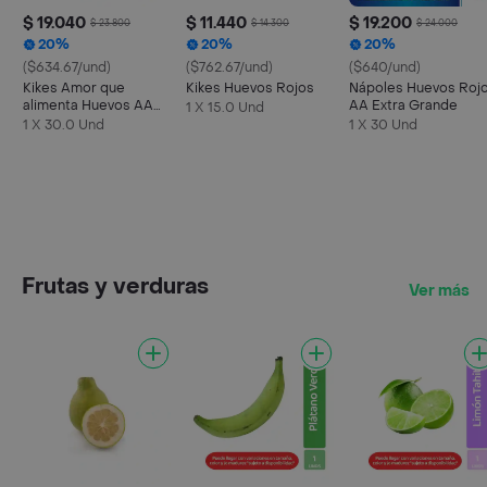
$ 19.040
$ 11.440
$ 19.200
$ 23.800
$ 14.300
$ 24.000
20%
20%
20%
($634.67/und)
($762.67/und)
($640/und)
Kikes Amor que
Kikes Huevos Rojos
Nápoles Huevos Roj
alimenta Huevos AA
AA Extra Grande
1 X 15.0 Und
Rojos L
1 X 30.0 Und
1 X 30 Und
Frutas y verduras
Ver más