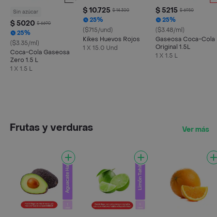
$ 10.725
$ 5215
$ 14.300
$ 6950
Sin azúcar
25%
25%
$ 5020
$ 6690
($715/und)
($3.48/ml)
25%
Kikes Huevos Rojos
Gaseosa Coca-Cola
($3.35/ml)
Original 1.5L
1 X 15.0 Und
Coca-Cola Gaseosa
1 X 1.5 L
Zero 1.5 L
1 X 1.5 L
Frutas y verduras
Ver más