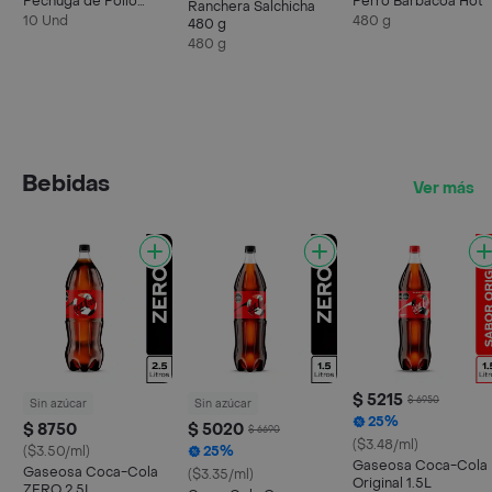
Pechuga de Pollo
Perro Barbacoa Hot
Ranchera Salchicha
Marinados
10 Und
480 g
480 g
480 g
Bebidas
Ver más
$ 5215
$ 6950
Sin azúcar
Sin azúcar
25%
$ 8750
$ 5020
$ 6690
($3.48/ml)
($3.50/ml)
25%
Gaseosa Coca-Cola
Gaseosa Coca-Cola
($3.35/ml)
Original 1.5L
ZERO 2.5L