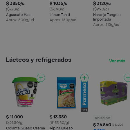
$ 3850/u
$ 1035/u
$ 3120/u
($7.70/g)
($6.90/g)
($9.90/g)
Aguacate Hass
Limon Tahiti
Naranja Tangelo
Importada
Aprox. 500g/ud
Aprox. 150g/ud
Aprox. 315g/ud
Lácteos y refrigerados
Ver más
$ 11.000
$ 13.350
Sin lactosa
($27.50/g)
($133.50/g)
$ 26.560
$ 33.200
Colanta Queso Crema
Alpina Queso