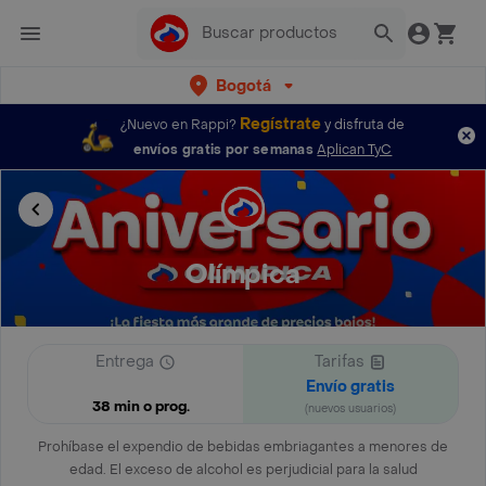
Bogotá
Regístrate
¿Nuevo en Rappi?
y disfruta de
envíos gratis por semanas
Aplican TyC
Olímpica
Entrega
Tarifas
Envío gratis
38 min o prog.
(nuevos usuarios)
Prohíbase el expendio de bebidas embriagantes a menores de
edad. El exceso de alcohol es perjudicial para la salud