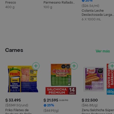
20%
Fresco
Parmesano Rallado
($26.56/ml)
100 g
400 g
100 g
Colanta Leche
Deslactosada Larga
Vida
6 X 1000 mL
Carnes
Ver más
$ 33.495
$ 21.595
$ 22.500
$ 28.790
($3349.50/und)
25%
($46.88/g)
Friko Filetes de
Zenu Salchicha Súpe
($44.99/g)