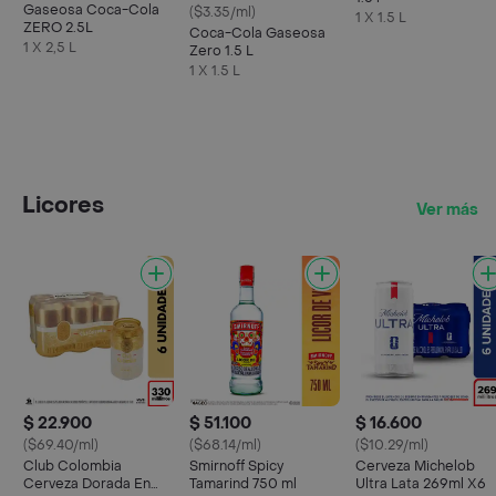
Gaseosa Coca-Cola
($3.35/ml)
1 X 1.5 L
ZERO 2.5L
Coca-Cola Gaseosa
1 X 2,5 L
Zero 1.5 L
1 X 1.5 L
Licores
Ver más
$ 22.900
$ 51.100
$ 16.600
($69.40/ml)
($68.14/ml)
($10.29/ml)
Club Colombia
Smirnoff Spicy
Cerveza Michelob
Cerveza Dorada En
Tamarind 750 ml
Ultra Lata 269ml X6