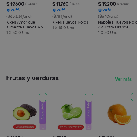
$ 19.600
$ 11.760
$ 19.200
$ 24.500
$ 14.700
$ 24.000
20%
20%
20%
($653.34/und)
($784/und)
($640/und)
Kikes Amor que
Kikes Huevos Rojos
Nápoles Huevos Roj
alimenta Huevos AA
AA Extra Grande
1 X 15.0 Und
Rojos L
1 X 30.0 Und
1 X 30 Und
Frutas y verduras
Ver más