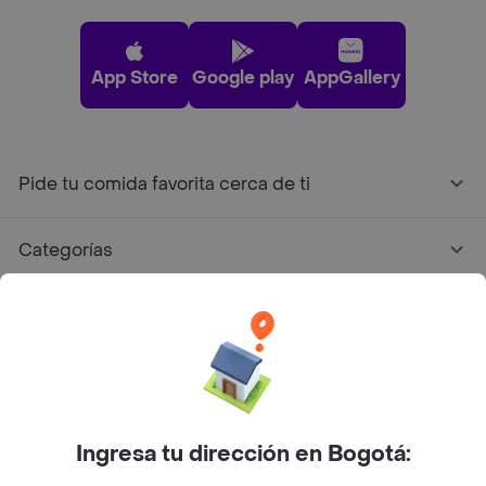
App Store
Google play
AppGallery
Pide tu comida favorita cerca de ti
Categorías
Únete a Rappi
Sobre Rappi
Facebook
Twitter
Instagram
Ingresa tu dirección en Bogotá: