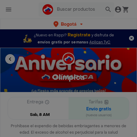
Bogotá
Regístrate
¿Nuevo en Rappi?
y disfruta de
envíos gratis por semanas
Aplican TyC
Olímpica
Entrega
Tarifas
Envío gratis
Sab, 8 AM
(nuevos usuarios)
Prohíbase el expendio de bebidas embriagantes a menores de
edad. El exceso de alcohol es perjudicial para la salud