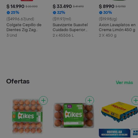
$ 14.990
$ 33.490
$ 8990
$ 20.000
$ 49.490
$ 12.950
25%
32%
30%
($4996.67/und)
($11.97/ml)
($19.98/g)
Colgate Cepillo de
Suavizante Suavitel
Axion Lavaplatos en
Dientes Zig Zag
Cuidado Superior
Crema Limón 450 g
Carbón Suave
Fresca Primavera 2 x
3 Und
2 x 45506 L
2 X 450 g
2.8 L
Ofertas
Ver más