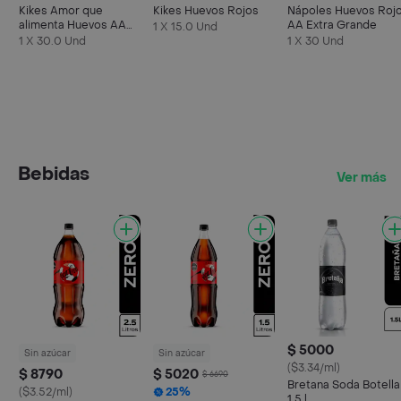
Kikes Amor que
Kikes Huevos Rojos
Nápoles Huevos Roj
alimenta Huevos AA
AA Extra Grande
1 X 15.0 Und
Rojos L
1 X 30.0 Und
1 X 30 Und
Bebidas
Ver más
$ 5000
Sin azúcar
Sin azúcar
($3.34/ml)
$ 8790
$ 5020
$ 6690
Bretana Soda Botella
($3.52/ml)
25%
1.5 l