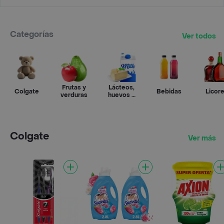
Categorías
Ver todos
Frutas y
Lácteos,
Colgate
Bebidas
Licor
verduras
huevos y
refrigerados
Colgate
Ver más