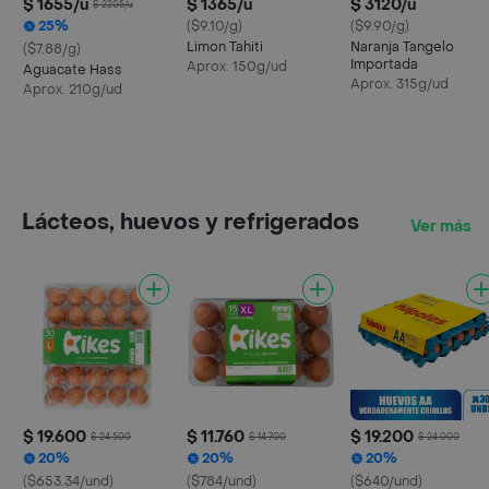
$ 1655/u
$ 1365/u
$ 3120/u
$ 2205/u
25%
($9.10/g)
($9.90/g)
Limon Tahiti
Naranja Tangelo
($7.88/g)
Importada
Aprox. 150g/ud
Aguacate Hass
Aprox. 315g/ud
Aprox. 210g/ud
Lácteos, huevos y refrigerados
Ver más
$ 19.600
$ 11.760
$ 19.200
$ 24.500
$ 14.700
$ 24.000
20%
20%
20%
($653.34/und)
($784/und)
($640/und)