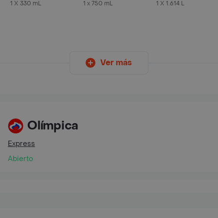
Lata 330 ML X6 Unds
1 X 330 mL
1 x 750 mL
1 X 1.614 L
Ver más
Olímpica
Express
Abierto