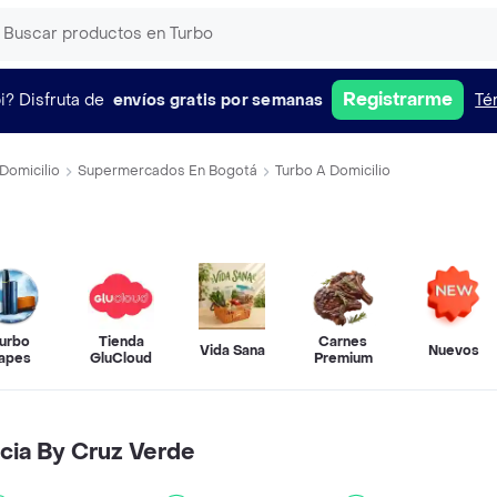
Registrarme
i?
Disfruta de
envíos gratis por semanas
Té
Domicilio
Supermercados En Bogotá
Turbo A Domicilio
urbo
Tienda
Carnes
Vida Sana
Nuevos
apes
GluCloud
Premium
cia By Cruz Verde