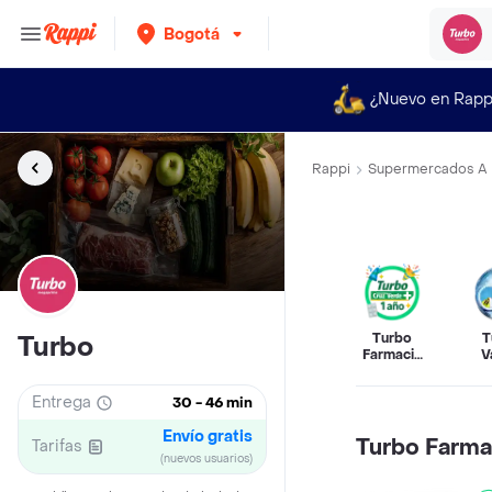
Bogotá
¿Nuevo en Rapp
Rappi
Supermercados A 
Turbo
T
Turbo
Farmacia
V
By Cruz
Verde
Entrega
30 - 46 min
Envío gratis
Turbo Farma
Tarifas
(nuevos usuarios)