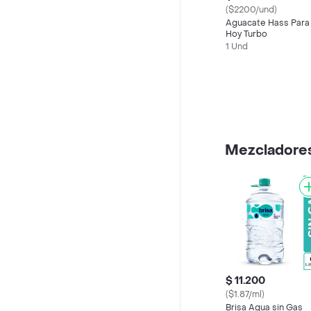
($2200/und)
Aguacate Hass Para
Hoy Turbo
1 Und
Mezcladores
$ 11.200
($1.87/ml)
Brisa Agua sin Gas