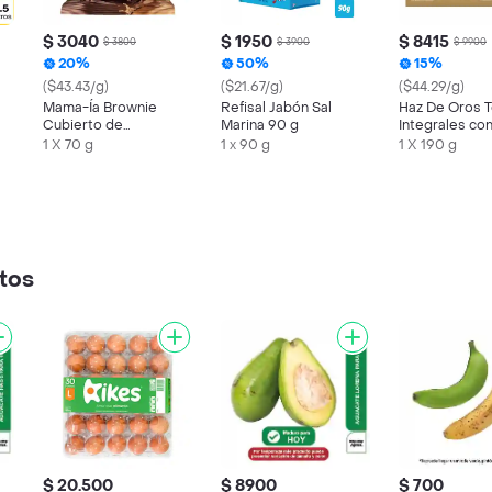
$ 3040
$ 1950
$ 8415
$ 3800
$ 3900
$ 9900
20%
50%
15%
($43.43/g)
($21.67/g)
($44.29/g)
Mama-Ía Brownie
Refisal Jabón Sal
Haz De Oros To
Cubierto de
Marina 90 g
Integrales co
Chocolate Relleno
1 X 70 g
1 x 90 g
1 X 190 g
con Arequipe
tos
$ 20.500
$ 8900
$ 700