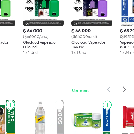
$ 66.000
$ 66.000
$ 65.7
($66000/und)
($66000/und)
($19323
eador
Glucloud Vapeador
Glucloud Vapeador
Vapead
Lulo Indi
Uva Indi
8000 Bl
1 x 1 Und
1 x 1 Und
1 x 34 
Ver más