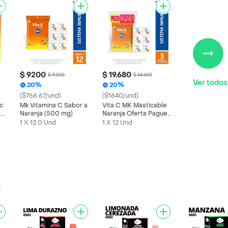
$ 9200
$ 19.680
$ 11.500
$ 24.600
Ver todos
20%
20%
($766.67/und)
($1640/und)
c
Mk Vitamina C Sabor a
Vita C MK Masticable
.
Naranja (500 mg)
Naranja Oferta Pague
20
2 lleve 3 sobre x 12
1 X 12.0 Und
1 X 12 Und
s