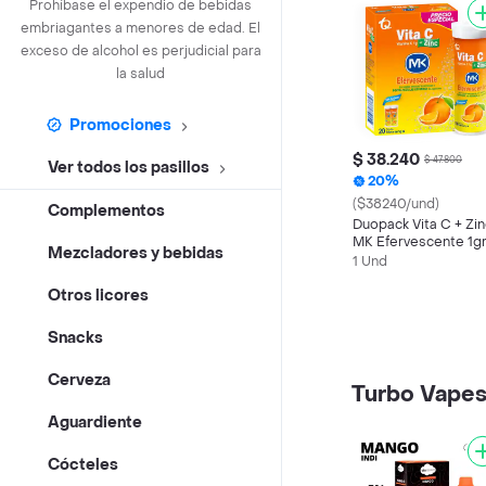
Prohíbase el expendio de bebidas
embriagantes a menores de edad. El
exceso de alcohol es perjudicial para
la salud
Promociones
$ 38.240
$ 47.800
Ver todos los pasillos
20%
($38240/und)
Complementos
Duopack Vita C + Zin
MK Efervescente 1gr
Mezcladores y bebidas
Vitamina C Naranja 
1 Und
tabletas
Otros licores
Snacks
Cerveza
Turbo Vape
Aguardiente
Cócteles