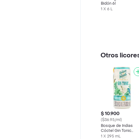
Bidón 6l
1 X 6 L
Otros licore
$ 10.900
($36.95/ml)
Bosque de Indias
Cóctel Gin Tonic
Sabor Aguas Tónica
1 X 295 mL