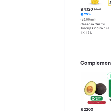
$ 4320
$ 5400
20%
($2.88/ml)
Gaseosa Quatro
Toronja Original 1.5L
1 X 1.5 L
Complemen
$ 2200