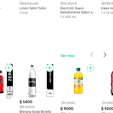
($6650/und)
($15.20/ml)
($958.3
o
Limón Tahití Turbo
Electrolit Suero
Kikes H
Rehidratante Sabor a
1 Und
1 X 12 
Maracuyá
1 X 625 mL
Ver más
$ 5400
Sin azúcar
Sin azú
($3.60/ml)
$ 9000
$ 920
Bretana Soda Botella