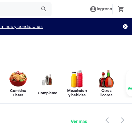
Ingreso
rminos y condiciones
Ve
Comidas
Mezcladores
Otros
Complementos
Listas
y bebidas
licores
Ver más