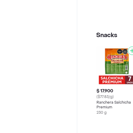
Snacks
$ 17.900
($77.83/g)
Ranchera Salchicha
Premium
230 g