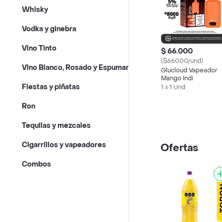
Whisky
Vodka y ginebra
Vino Tinto
$ 66.000
($66000/und)
Vino Blanco, Rosado y Espumante
Glucloud Vapeador
Mango Indi
Fiestas y piñatas
1 x 1 Und
Ron
Tequilas y mezcales
Cigarrillos y vapeadores
Ofertas
Combos