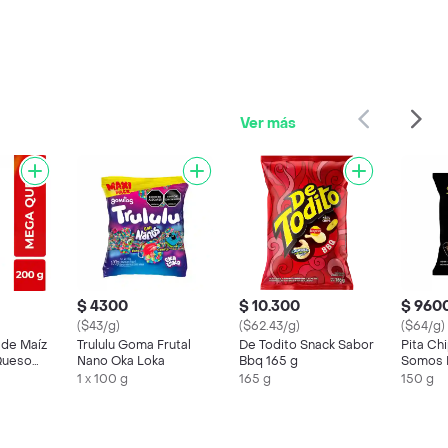
Ver más
$ 4300
$ 10.300
$ 960
($43/g)
($62.43/g)
($64/g)
 de Maíz
Trululu Goma Frutal
De Todito Snack Sabor
Pita Ch
Queso
Nano Oka Loka
Bbq 165 g
Somos 
1 x 100 g
165 g
150 g