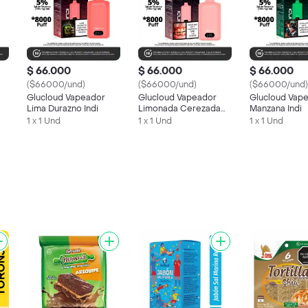
$ 66.000
$ 66.000
$ 66.000
($66000/und)
($66000/und)
($66000/und)
Glucloud Vapeador
Glucloud Vapeador
Glucloud Vap
Lima Durazno Indi
Limonada Cerezada
Manzana Indi
Indi
1 x 1 Und
1 x 1 Und
1 x 1 Und