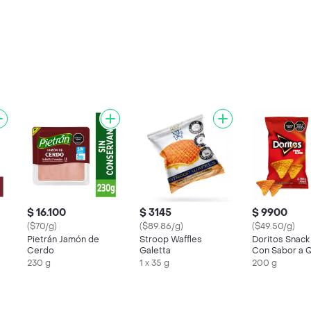
$ 16.100
$ 3145
$ 9900
($70/g)
($89.86/g)
($49.50/g)
Pietrán Jamón de
Stroop Waffles
Doritos Snack
Cerdo
Galetta
Con Sabor a 
200 g
230 g
1 x 35 g
200 g