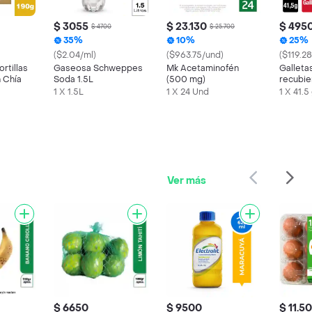
$ 3055
$ 23.130
$ 495
$ 4700
$ 25.700
35%
10%
25%
($2.04/ml)
($963.75/und)
($119.28
rtillas
Gaseosa Schweppes
Mk Acetaminofén
Galleta
n Chía
Soda 1.5L
(500 mg)
recubie
chocola
1 X 1.5L
1 X 24 Und
1 X 41.5
41,5g
Ver más
$ 6650
$ 9500
$ 11.5