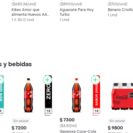
($683.34/und)
($8900/und)
($700/und)
Kikes Amor que
Aguacate Para Hoy
Banano Crioll
alimenta Huevos AA
Turbo
1 Und
Rojos L
1 X 30.0 Und
1 Und
 y bebidas
$ 7300
Sin azúcar
Sin azúcar
($4.87/ml)
$ 7200
$ 9800
Gaseosa Coca-Cola