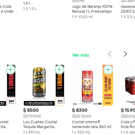
($9/ml)
($3.68/
1.5 l
a-Cola
Jugo de Naranja 100%
Gaseos
1 X 1.5 L
 6 Unds
Natural 1 L Frescampo
ZERO 2
1 X 1000 ml
1 X 2,5 
Ver más
$ 8500
$ 8300
$ 15.9
($17.97/ml)
($23.72/ml)
($2650
octel
Los Cuates Coctel
Coctel smirnoff
Cola y 
ita
Tequila Margarita
tamarindo lata 350 ml
Kola R
Mango
1 x 473 mL
1 x 350 mL
1 x 6 Un