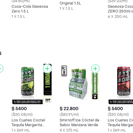
($4.80/ml)
($39.20/ml)
Original 1.5L
Coca-Cola Gaseosa
Gaseosa Coc
1 X 1.5 L
Zero 1.5 L
ZERO 250ml x
1 X 1.5 L
6 X 250 mL
s
$ 5400
$ 22.800
$ 5400
($20.08/ml)
($82.91/ml)
($20.08/ml)
Los Cuates Coctel
Smirnoff Ice Cóctel de
Los Cuates C
Tequila Margarita
Sabor Manzana Verde
Tequila Margar
s
Limón
Fresa
1 x 269 mL
4 X 275 mL
1 x 269 mL