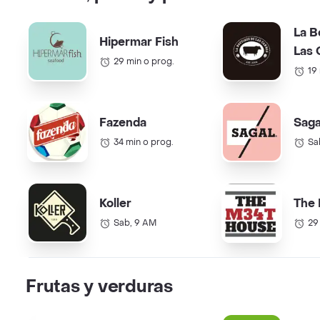
La B
Hipermar Fish
Las 
29 min o prog.
19
Fazenda
Saga
34 min o prog.
Sa
Koller
The
Sab, 9 AM
29
Frutas y verduras