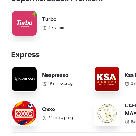
Turbo
6 - 9 min
Express
Nespresso
Ksa 
19 min o prog.
Sa
CAF
Oxxo
MAX
24 min o prog.
COL.
Sa