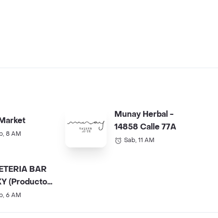
Munay Herbal -
Market
14858 Calle 77A
b, 8 AM
Sab, 11 AM
ETERIA BAR
Y (Productos
).
b, 6 AM