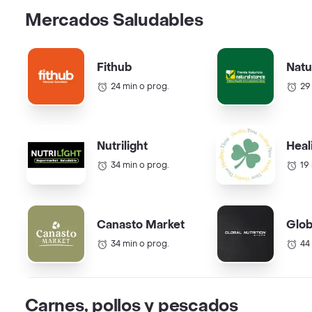
Mercados Saludables
Fithub
Natu
24 min o prog.
29
Nutrilight
Heal
34 min o prog.
19
Canasto Market
Glob
34 min o prog.
44
Carnes, pollos y pescados