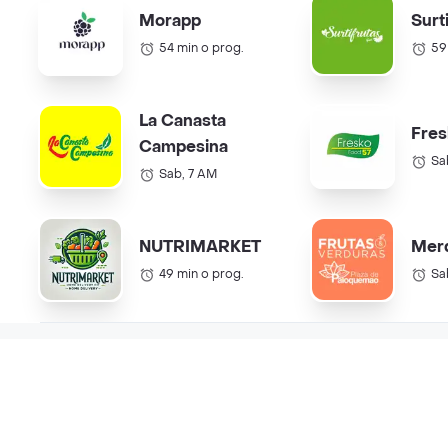
Morapp
Surt
54 min o prog.
59
La Canasta
Fres
Campesina
Sa
Sab, 7 AM
NUTRIMARKET
Mer
49 min o prog.
Sa