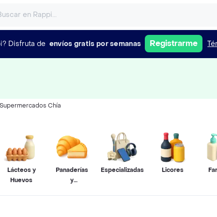
Registrarme
i?
Disfruta de
envíos gratis por semanas
Té
Supermercados Chía
Lácteos y
Panaderías
Especializadas
Licores
Fa
Huevos
y
Pastelerías