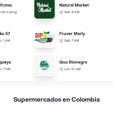
ifrutas
Natural Market
 min o prog.
Sab, 8 AM
ko 57
Fruver Marly
b, 1 AM
Sab, 7 AM
queya
Quo Rionegro
b, 7 AM
Lun, 10 AM
Supermercados en Colombia