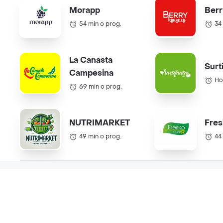
Morapp
Berr
54 min o prog.
34
La Canasta
Surt
Campesina
Ho
69 min o prog.
NUTRIMARKET
Fres
49 min o prog.
44