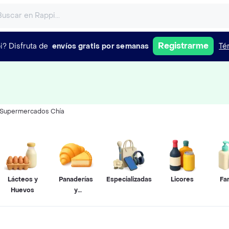
Registrarme
i?
Disfruta de
envíos gratis por semanas
Té
Supermercados Chía
Lácteos y
Panaderías
Especializadas
Licores
Fa
Huevos
y
Pastelerías