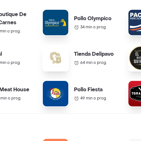
outique De
Pollo Olympico
Carnes
34 min o prog.
 min o prog.
l
Tienda Delipavo
 min o prog.
64 min o prog.
 Meat House
Pollo Fiesta
 min o prog.
49 min o prog.