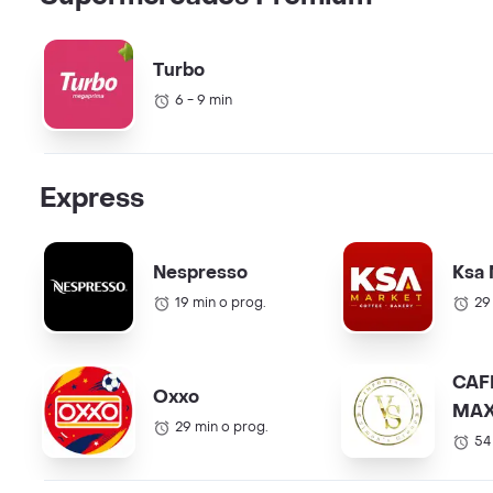
Turbo
6 - 9 min
Express
Nespresso
Ksa 
19 min o prog.
29
CAF
Oxxo
MAX
29 min o prog.
COL.
54