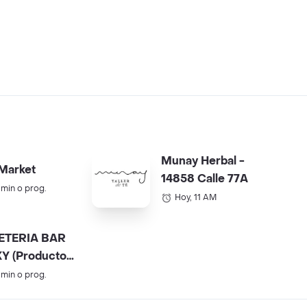
Munay Herbal -
Market
14858 Calle 77A
 min o prog.
Hoy, 11 AM
ETERIA BAR
Y (Productos
).
 min o prog.