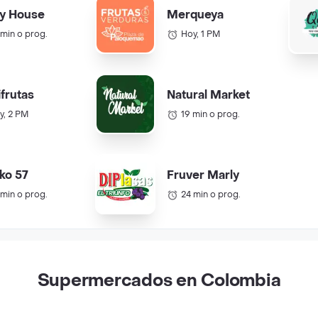
y House
Merqueya
 min o prog.
Hoy, 1 PM
ifrutas
Natural Market
y, 2 PM
19 min o prog.
ko 57
Fruver Marly
 min o prog.
24 min o prog.
Supermercados en Colombia