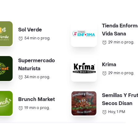
Tienda Enform
Sol Verde
Vida Sana
54 min o prog.
29 min o prog.
Supermercado
Krima
Naturista
29 min o prog.
34 min o prog.
Semillas Y Fru
Brunch Market
Secos Disan
19 min o prog.
Hoy, 1 PM