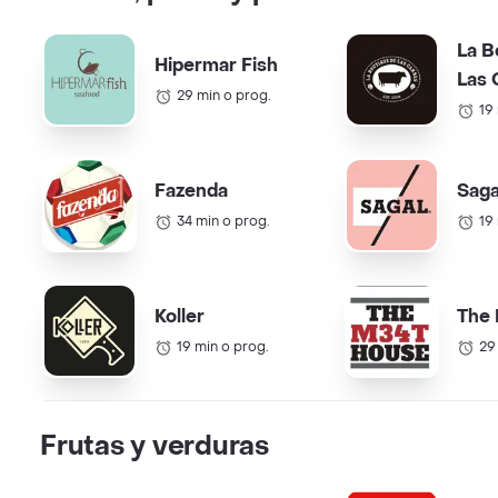
La B
Hipermar Fish
Las 
29 min o prog.
19
Fazenda
Saga
34 min o prog.
19
Koller
The
19 min o prog.
29
Frutas y verduras