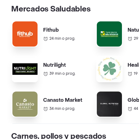
Mercados Saludables
Fithub
Natu
24 min o prog.
29
Nutrilight
Heal
39 min o prog.
19
Canasto Market
Glob
34 min o prog.
44
Carnes, pollos y pescados