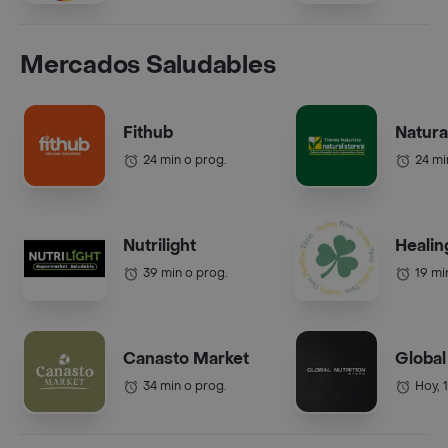
Mercados Saludables
Fithub
Natura
24 min o prog.
24 mi
Nutrilight
Healin
39 min o prog.
19 mi
Canasto Market
Global
34 min o prog.
Hoy, 