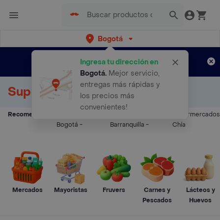
Bogotá
Regístrate
¿Nuevo en Rappi?
y disfruta de
Ingresa tu dirección en
envíos gratis por semanas
Aplican TyC
Bogotá
.
Mejor servicio,
entregas más rápidas y
Supermercados a Domicilio
los precios más
convenientes!
Recomendados:
Supermercados
Supermercados
Supermercados
Bogotá
-
Barranquilla
-
Chía
Mercados
Mayoristas
Fruvers
Carnes y
Lácteos y
Pescados
Huevos