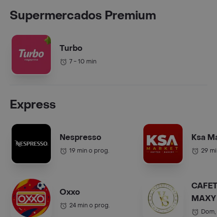
Supermercados Premium
Turbo
7 - 10 min
Express
Nespresso
Ksa M
19 min o prog.
29 mi
CAFET
Oxxo
MAXY 
24 min o prog.
COL.).
Dom,