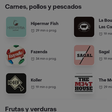
Carnes, pollos y pescados
La Bou
Hipermar Fish
Las C
29 min o prog.
19 mi
Fazenda
Sagal
34 min o prog.
19 mi
Koller
The M
19 min o prog.
29 mi
Frutas y verduras