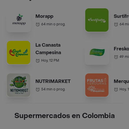
Morapp
Surtif
64 min o prog.
64 mi
La Canasta
Fresko
Campesina
49 mi
Hoy, 12 PM
NUTRIMARKET
Merqu
54 min o prog.
Hoy, 
Supermercados en Colombia