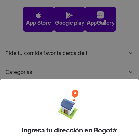
App Store
Google play
AppGallery
Pide tu comida favorita cerca de ti
Categorías
Únete a Rappi
Sobre Rappi
Facebook
Twitter
Instagram
Ingresa tu dirección en Bogotá: