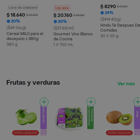
$ 8290
$ 11.050
Libre de colesterol
Ley seca
24%
$ 18.640
$ 20.760
$ 23.300
$ 25.950
($414.40/g)
20%
20%
Hindu Te Despues D
($49.06/g)
($27.68/ml)
Comidas
Cereal MILO para el
Gourmet Vino Blanco
20 X 20 g
desayuno x 380g
de Cocina
380 g
1 X 750 mL
Frutas y verduras
Ver más