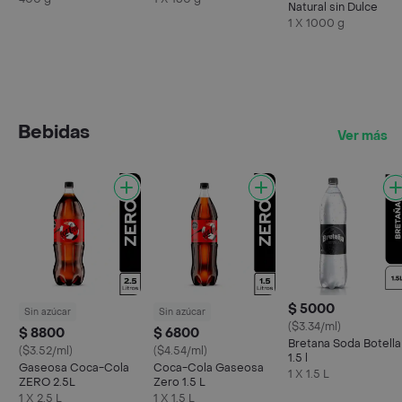
Natural sin Dulce
1 X 1000 g
Bebidas
Ver más
$ 5000
Sin azúcar
Sin azúcar
($3.34/ml)
$ 8800
$ 6800
Bretana Soda Botella
($3.52/ml)
($4.54/ml)
1.5 l
Gaseosa Coca-Cola
Coca-Cola Gaseosa
1 X 1.5 L
ZERO 2.5L
Zero 1.5 L
1 X 2,5 L
1 X 1.5 L