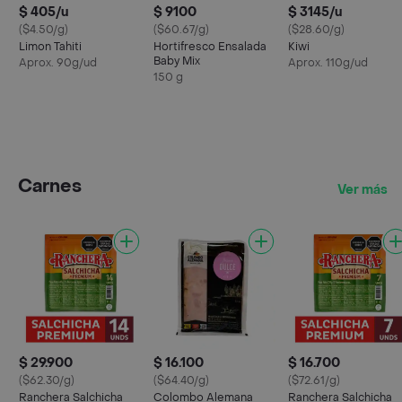
$ 405/u
$ 9100
$ 3145/u
($4.50/g)
($60.67/g)
($28.60/g)
Limon Tahiti
Hortifresco Ensalada
Kiwi
Baby Mix
Aprox. 90g/ud
Aprox. 110g/ud
150 g
Carnes
Ver más
$ 29.900
$ 16.100
$ 16.700
($62.30/g)
($64.40/g)
($72.61/g)
Ranchera Salchicha
Colombo Alemana
Ranchera Salchicha