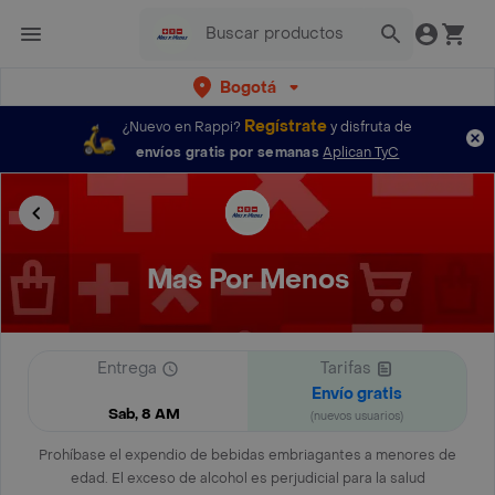
Bogotá
Regístrate
¿Nuevo en Rappi?
y disfruta de
envíos gratis por semanas
Aplican TyC
Mas Por Menos
Entrega
Tarifas
Envío gratis
Sab, 8 AM
(nuevos usuarios)
Prohíbase el expendio de bebidas embriagantes a menores de
edad. El exceso de alcohol es perjudicial para la salud