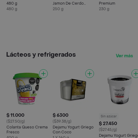
480 g
Jamon De Cerdo
Premium
Dulce
480 g
250 g
230 g
Lácteos y refrigerados
Ver más
$ 11.000
$ 6300
Sin azúcar
($27.50/g)
($39.38/g)
$ 27.450
Colanta Queso Crema
Dejamu Yogurt Griego
($27.45/g)
Fresco
Con Coco
Dejamu Yogurt Grieg
400 g
1 X 160 g