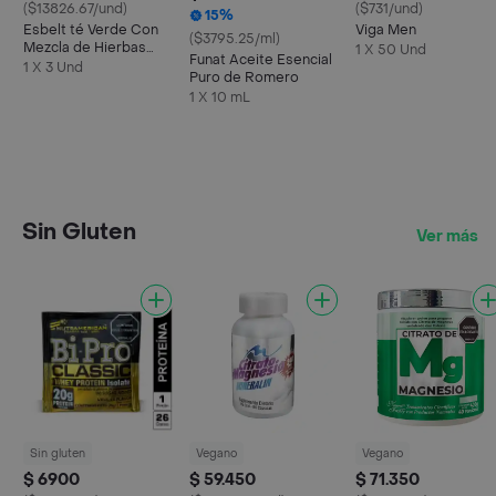
($13826.67/und)
($731/und)
15%
Esbelt té Verde Con
Viga Men
($3795.25/ml)
Mezcla de Hierbas
1 X 50 Und
Funat Aceite Esencial
Eres
1 X 3 Und
Puro de Romero
1 X 10 mL
Sin Gluten
Ver más
Sin gluten
Vegano
Vegano
$ 6900
$ 59.450
$ 71.350