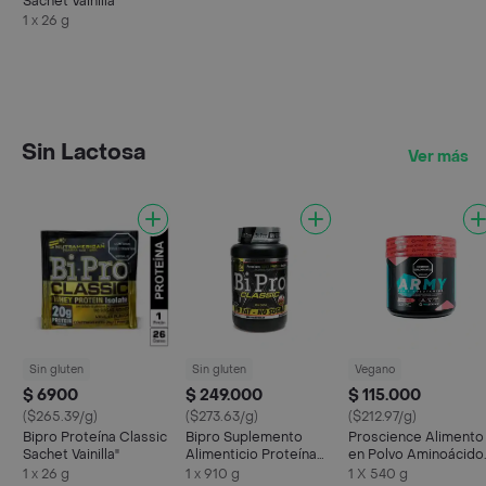
Sachet Vainilla"
1 x 26 g
Sin Lactosa
Ver más
Sin gluten
Sin gluten
Vegano
$ 6900
$ 249.000
$ 115.000
($265.39/g)
($273.63/g)
($212.97/g)
Bipro Proteína Classic
Bipro Suplemento
Proscience Alimento
Sachet Vainilla"
Alimenticio Proteína
en Polvo Aminoácido
Megaplex
Army Fruit Punch
1 x 26 g
1 x 910 g
1 X 540 g