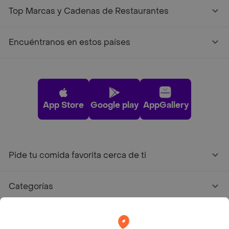
Top Marcas y Cadenas de Restaurantes
Encuéntranos en estos países
App Store
Google play
AppGallery
Pide tu comida favorita cerca de ti
Categorías
Únete a Rappi