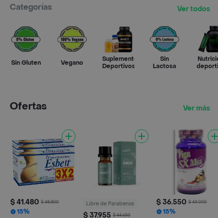
Categorías
Ver todos
Suplementos
Sin
Nutrici
Sin Gluten
Vegano
Deportivos
Lactosa
deport
Ofertas
Ver más
$ 41.480
$ 36.550
$ 48.800
$ 43.000
Libre de Parabenos
15%
15%
$ 37.955
$ 44.650