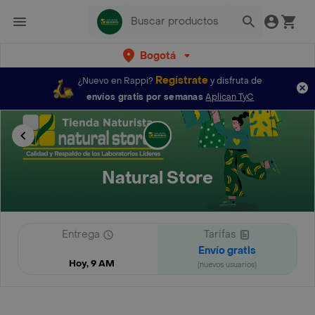
Bogotá
Regístrate
¿Nuevo en Rappi?
y disfruta de
envíos gratis por semanas
Aplican TyC
Natural Store
Entrega
Tarifas
Envío gratis
Hoy, 9 AM
(nuevos usuarios)