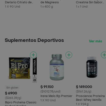
Dietario Citrato de
de Magnesio
Creatina Sin Sabor
Magnesio
Creapure
1 X 90 Und
1 x 400 g
1 x 1 Und
Suplementos Deportivos
Ver más
$ 91.150
$ 149.000
Sin gluten
($1012.78/und)
($161.26/g)
$ 6900
Irene Melo Rp Premier
Proscience Proteína
($265.39/g)
Best Whey Vainilla
1 X 90 Und
Bipro Proteína Classic
1 X 924 g