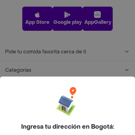
App Store
Google play
AppGallery
Pide tu comida favorita cerca de ti
Categorías
Únete a Rappi
Sobre Rappi
Facebook
Twitter
Instagram
Ingresa tu dirección en Bogotá: