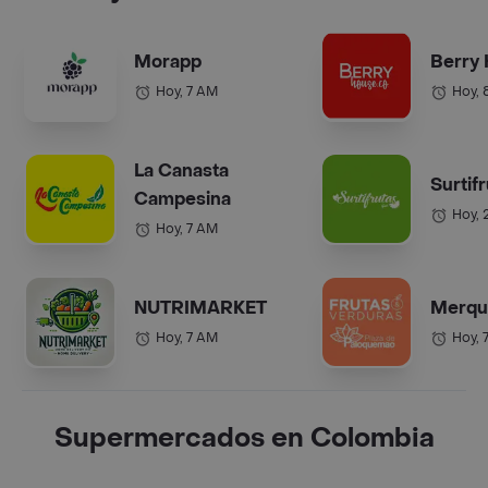
Morapp
Berry
Hoy, 7 AM
Hoy, 
La Canasta
Surtif
Campesina
Hoy, 
Hoy, 7 AM
NUTRIMARKET
Merqu
Hoy, 7 AM
Hoy, 
Supermercados en Colombia