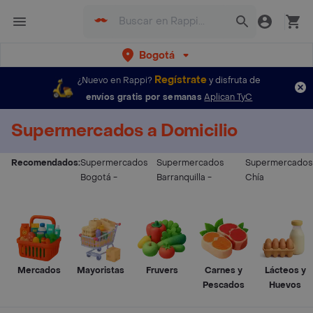
Bogotá
Regístrate
¿Nuevo en Rappi?
y disfruta de
envíos gratis por semanas
Aplican TyC
Supermercados a Domicilio
Recomendados:
Supermercados
Supermercados
Supermercados
Bogotá
-
Barranquilla
-
Chía
Mercados
Mayoristas
Fruvers
Carnes y
Lácteos y
Pescados
Huevos