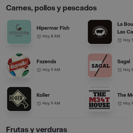
Carnes, pollos y pescados
La Bou
Hipermar Fish
Las C
Hoy, 8 AM
Hoy, 
Fazenda
Sagal
Hoy, 9 AM
Hoy, 
Koller
The M
Hoy, 9 AM
Hoy, 
Frutas y verduras