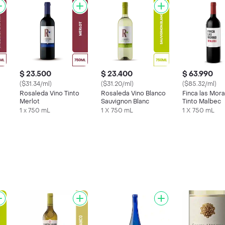
$ 23.500
$ 23.400
$ 63.990
($31.34/ml)
($31.20/ml)
($85.32/ml)
Rosaleda Vino Tinto
Rosaleda Vino Blanco
Finca las Mora
Merlot
Sauvignon Blanc
Tinto Malbec
1 x 750 mL
1 X 750 mL
1 X 750 mL