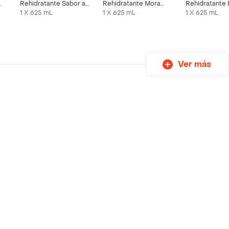
Rehidratante Sabor a
Rehidratante Mora
Rehidratante 
Maracuyá
Azul
Kiwi
1 X 625 mL
1 X 625 mL
1 X 625 mL
Ver más