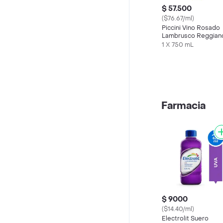
$ 57.500
($76.67/ml)
Piccini Vino Rosado
Lambrusco Reggian
Rosato Dolce
1 X 750 mL
Frizzante
Farmacia
$ 9000
($14.40/ml)
Electrolit Suero