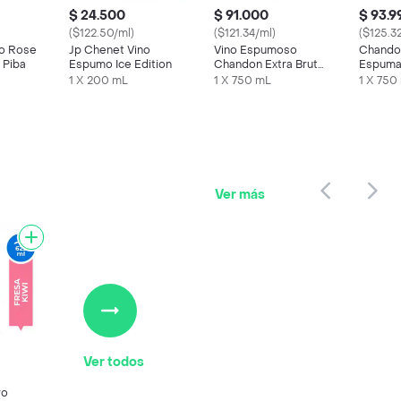
$ 24.500
$ 91.000
$ 93.9
($122.50/ml)
($121.34/ml)
($125.3
no Rose
Jp Chenet Vino
Vino Espumoso
Chando
 Piba
Espumo Ice Edition
Chandon Extra Brut
Espuma
Box
1 X 200 mL
1 X 750 mL
1 X 750
Ver más
Ver todos
ro