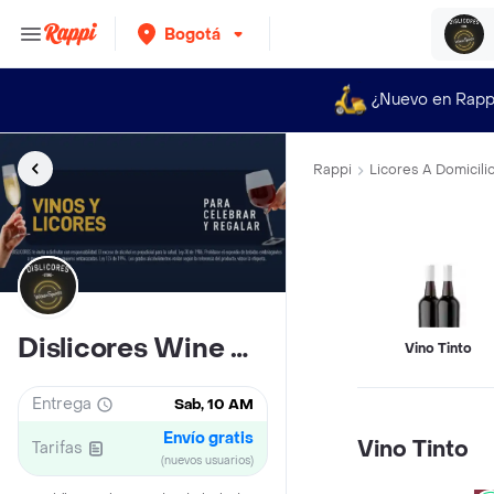
Bogotá
¿Nuevo en Rapp
Rappi
Licores A Domicili
Dislicores Wine Store
Vino Tinto
Entrega
Sab, 10 AM
Envío gratis
Vino Tinto
Tarifas
(nuevos usuarios)