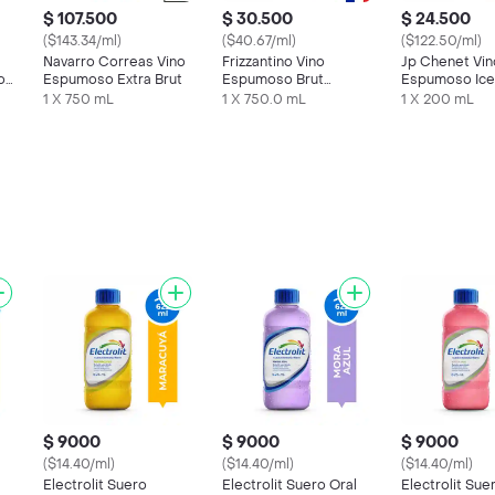
$ 107.500
$ 30.500
$ 24.500
($143.34/ml)
($40.67/ml)
($122.50/ml)
Navarro Correas Vino
Frizzantino Vino
Jp Chenet Vi
o
Espumoso Extra Brut
Espumoso Brut
Espumoso Ice
Rosado
1 X 750 mL
1 X 750.0 mL
1 X 200 mL
$ 9000
$ 9000
$ 9000
($14.40/ml)
($14.40/ml)
($14.40/ml)
Electrolit Suero
Electrolit Suero Oral
Electrolit Sue