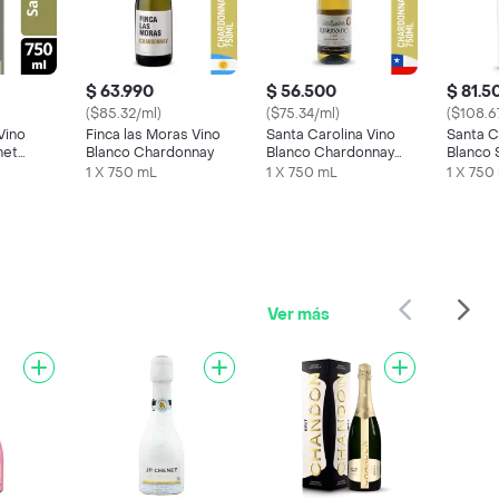
$ 63.990
$ 56.500
$ 81.5
($85.32/ml)
($75.34/ml)
($108.6
Vino
Finca las Moras Vino
Santa Carolina Vino
Santa C
net
Blanco Chardonnay
Blanco Chardonnay
Blanco Sauvingnon
Reservado Botella
1 X 750 mL
1 X 750 mL
1 X 750
750 ml
Ver más