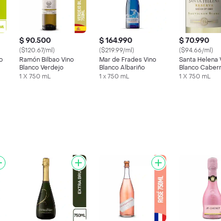
$ 90.500
$ 164.990
$ 70.990
($120.67/ml)
($219.99/ml)
($94.66/ml)
o
Ramón Bilbao Vino
Mar de Frades Vino
Santa Helena 
Blanco Verdejo
Blanco Albariño
Blanco Caber
Sauvignon
1 X 750 mL
1 x 750 mL
1 X 750 mL