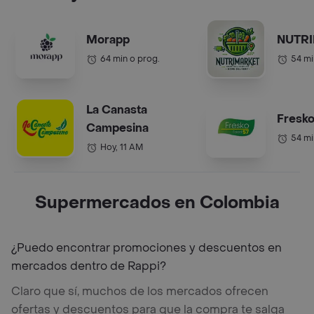
Morapp
NUTR
64 min o prog.
54 mi
La Canasta
Fresko
Campesina
54 mi
Hoy, 11 AM
Supermercados en Colombia
¿Puedo encontrar promociones y descuentos en
mercados dentro de Rappi?
Claro que sí, muchos de los mercados ofrecen
ofertas y descuentos para que la compra te salga