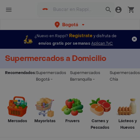
Bogotá
Regístrate
¿Nuevo en Rappi?
y disfruta de
envíos gratis por semanas
Aplican TyC
Supermercados a Domicilio
Recomendados:
Supermercados
Supermercados
Supermercados
Bogotá
-
Barranquilla
-
Chía
Mercados
Mayoristas
Fruvers
Carnes y
Lácteos y
Pescados
Huevos