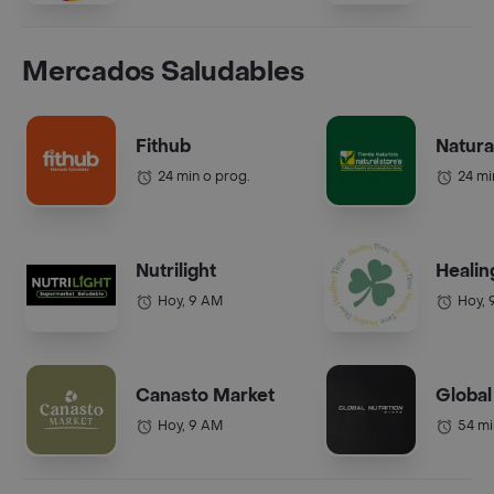
Mercados Saludables
Fithub
Natura
24 min o prog.
24 mi
Nutrilight
Healin
Hoy, 9 AM
Hoy, 
Canasto Market
Global
Hoy, 9 AM
54 mi