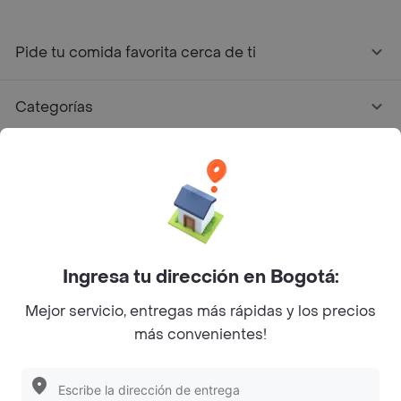
Pide tu comida favorita cerca de ti
Categorías
Únete a Rappi
Sobre Rappi
Facebook
Twitter
Instagram
Ingresa tu dirección en Bogotá:
Mejor servicio, entregas más rápidas y los precios
©
2026
Rappi Inc. All rights reserved.
más convenientes!