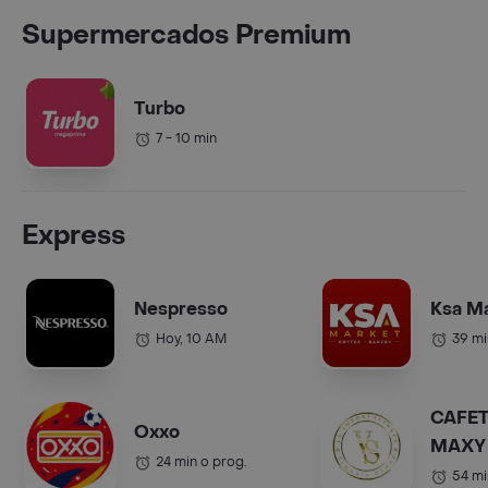
Supermercados Premium
Turbo
7 - 10 min
Express
Nespresso
Ksa M
Hoy, 10 AM
39 mi
CAFET
Oxxo
MAXY 
24 min o prog.
COL.).
54 mi