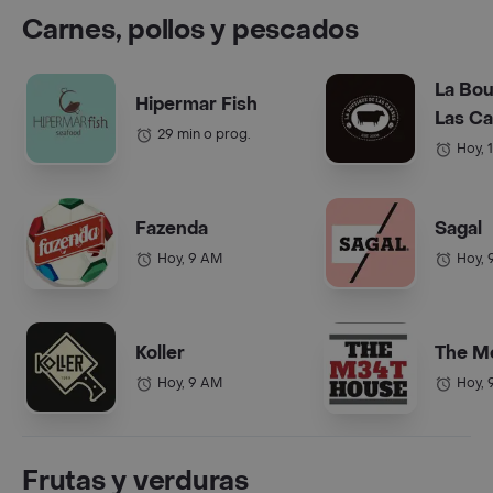
Carnes, pollos y pescados
La Bou
Hipermar Fish
Las C
29 min o prog.
Hoy, 
Fazenda
Sagal
Hoy, 9 AM
Hoy, 
Koller
The M
Hoy, 9 AM
Hoy, 
Frutas y verduras