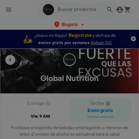
Bogotá
Regístrate
¿Nuevo en Rappi?
y disfruta de
envíos gratis por semanas
Aplican TyC
Global Nutrition
Entrega
Tarifas
Envío gratis
Vie, 9 AM
(nuevos usuarios)
Prohíbase el expendio de bebidas embriagantes a menores de
edad. El exceso de alcohol es perjudicial para la salud