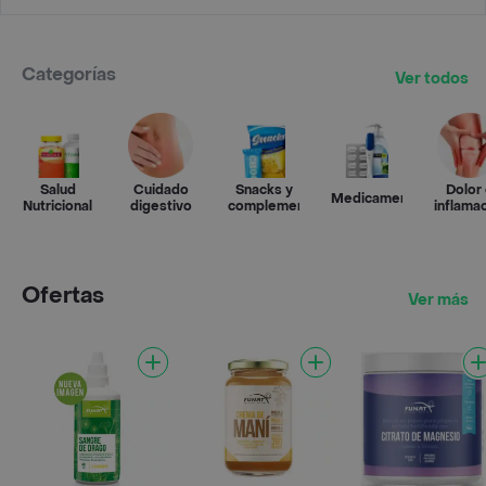
Categorías
Ver todos
Salud
Cuidado
Snacks y
Dolor
Medicamentos
Nutricional
digestivo
complementos
inflama
Ofertas
Ver más