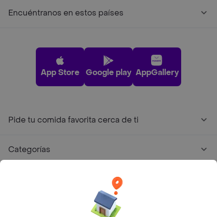
Encuéntranos en estos países
App Store
Google play
AppGallery
Pide tu comida favorita cerca de ti
Categorías
Únete a Rappi
Sobre Rappi