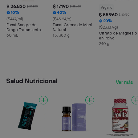
$ 26.820
$ 17.190
$ 29.800
$ 28.650
Vegano
10%
40%
$ 55.960
$ 69.950
($447/ml)
($45.24/g)
20%
Funat Sangre de
Funat Crema de Maní
($233.17/g)
Drago Tratamiento
Natural
Citrato de Magnesio
Ulceras
60 mL
1 X 380 g
en Polvo
240 g
Salud Nutricional
Ver más