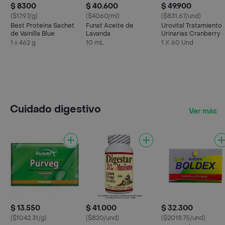
$ 8300
$ 40.600
$ 49.900
($17.97/g)
($4060/ml)
($831.67/und)
Best Proteína Sachet
Funat Aceite de
Urovital Tratamiento
de Vainilla Blue
Lavanda
Urinarias Cranberry
1 x 462 g
10 mL
1 X 60 Und
Cuidado digestivo
Ver más
$ 13.550
$ 41.000
$ 32.300
($1042.31/g)
($820/und)
($2018.75/und)