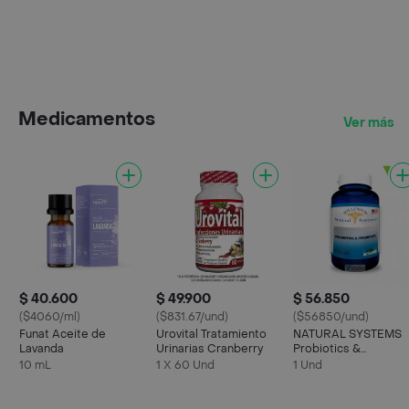
Medicamentos
Ver más
$ 40.600
$ 49.900
$ 56.850
($4060/ml)
($831.67/und)
($56850/und)
Funat Aceite de
Urovital Tratamiento
NATURAL SYSTEMS
Lavanda
Urinarias Cranberry
Probiotics &
Prebiotics 60
10 mL
1 X 60 Und
1 Und
Capsulas