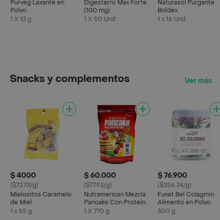
Purveg Laxante en
Digestarro Max Forte
Naturasol Purgante
Polvo
(100 mg)
Boldex
1 X 13 g
1 X 50 Und
1 x 16 Und
Snacks y complementos
Ver más
$ 4000
$ 60.000
$ 76.900
($72.73/g)
($77.93/g)
($256.34/g)
Mielositos Caramelo
Nutramerican Mezcla
Funat Bel Colagmin
de Miel
Pancake Con Proteína
Alimento en Polvo
Original
1 x 55 g
1 X 770 g
300 g