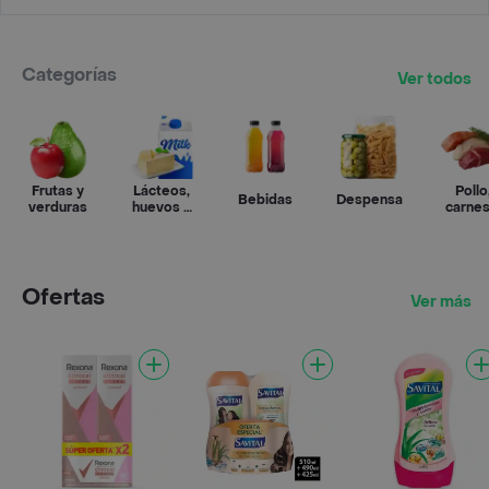
Categorías
Ver todos
Frutas y
Lácteos,
Pollo
Bebidas
Despensa
verduras
huevos y
carnes
refrigerados
pesca
Ofertas
Ver más