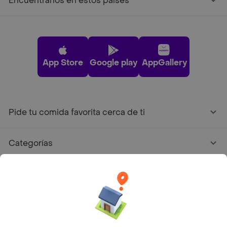
Encuéntranos en estos países
App Store
Google play
AppGallery
Pide tu comida favorita cerca de ti
Categorías
Únete a Rappi
Sobre Rappi