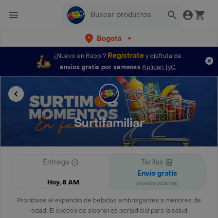
Bogotá
Regístrate
¿Nuevo en Rappi?
y disfruta de
envíos gratis por semanas
Aplican TyC
Surtifamiliar
Entrega
Tarifas
Envío gratis
Hoy, 8 AM
(nuevos usuarios)
Prohíbase el expendio de bebidas embriagantes a menores de
edad. El exceso de alcohol es perjudicial para la salud