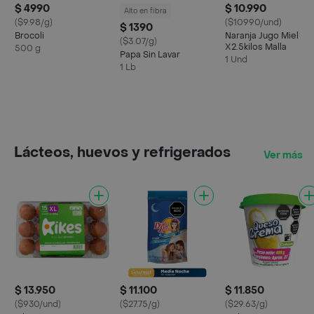
$ 4990
$ 10.990
Alto en fibra
($9.98/g)
($10990/und)
$ 1390
Brocoli
Naranja Jugo Miel
($3.07/g)
X2.5kilos Malla
500 g
Papa Sin Lavar
1 Und
1 Lb
Lácteos, huevos y refrigerados
Ver más
$ 13.950
$ 11.100
$ 11.850
($930/und)
($27.75/g)
($29.63/g)