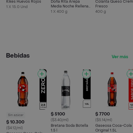
Kikes Huevos Rojos
Doña Rita Arepa
Colanta Queso Crem
Media Noche Rellena
Fresco
1 X 15.0 Und
de Queso Mozzarella
1 X 400 g
400 g
Bebidas
Ver más
$ 5100
$ 7700
Sin azúcar
($3.40/ml)
($5.14/ml)
$ 10.300
Bretana Soda Botella
Gaseosa Coca-Cola
($4.12/ml)
1.5 l
Original 1.5L