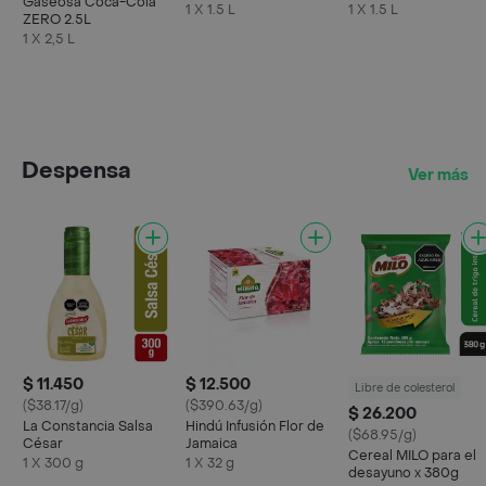
Gaseosa Coca-Cola
1 X 1.5 L
1 X 1.5 L
ZERO 2.5L
1 X 2,5 L
Despensa
Ver más
$ 11.450
$ 12.500
Libre de colesterol
($38.17/g)
($390.63/g)
$ 26.200
La Constancia Salsa
Hindú Infusión Flor de
($68.95/g)
César
Jamaica
Cereal MILO para el
1 X 300 g
1 X 32 g
desayuno x 380g