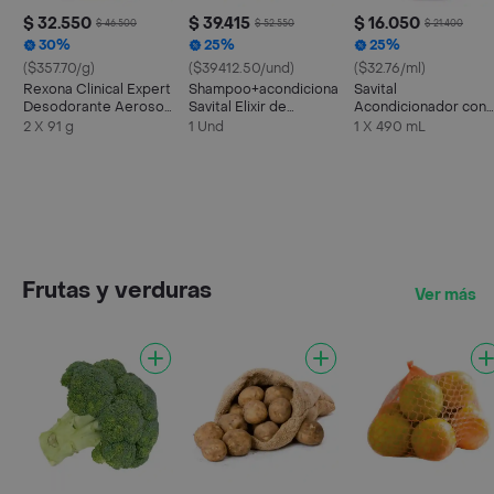
$ 32.550
$ 39.415
$ 16.050
$ 46.500
$ 52.550
$ 21.400
30%
25%
25%
($357.70/g)
($39412.50/und)
($32.76/ml)
Rexona Clinical Expert
Shampoo+acondicionador+tto
Savital
Desodorante Aerosol
Savital Elixir de
Acondicionador con
Mujer 2 X 91G
Romero Kit
Multivitaminas y Sábi
2 X 91 g
1 Und
1 X 490 mL
Frutas y verduras
Ver más