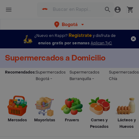
Bogotá
Regístrate
¿Nuevo en Rappi?
y disfruta de
envíos gratis por semanas
Aplican TyC
Supermercados a Domicilio
Recomendados:
Supermercados
Supermercados
Supermercados
Bogotá
-
Barranquilla
-
Chía
Mercados
Mayoristas
Fruvers
Carnes y
Lácteos y
Pescados
Huevos