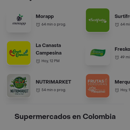
Morapp
Surtif
64 min o prog.
64 mi
La Canasta
Fresko
Campesina
49 mi
Hoy, 12 PM
NUTRIMARKET
Merqu
54 min o prog.
Hoy, 
Supermercados en Colombia