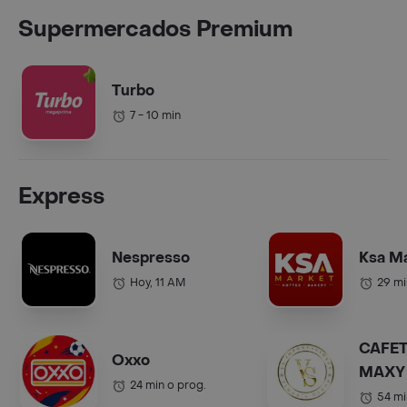
Supermercados Premium
Turbo
7 - 10 min
Express
Nespresso
Ksa M
Hoy, 11 AM
29 mi
CAFET
Oxxo
MAXY 
24 min o prog.
COL.).
54 mi