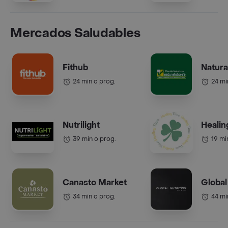
Mercados Saludables
Fithub
Natura
24 min o prog.
24 mi
Nutrilight
Healin
39 min o prog.
19 mi
Canasto Market
Global
34 min o prog.
44 mi