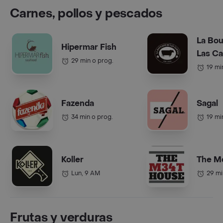
Carnes, pollos y pescados
La Bou
Hipermar Fish
Las C
29 min o prog.
19 mi
Fazenda
Sagal
34 min o prog.
19 mi
Koller
The M
Lun, 9 AM
29 mi
Frutas y verduras