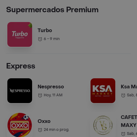
Supermercados Premium
Turbo
6 - 9 min
Express
Nespresso
Ksa M
Hoy, 11 AM
Sab,
CAFET
Oxxo
MAXY 
24 min o prog.
COL.).
Sab,