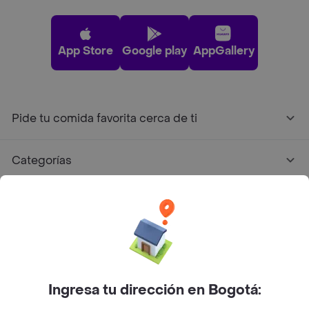
App Store
Google play
AppGallery
Pide tu comida favorita cerca de ti
Categorías
Únete a Rappi
Sobre Rappi
Facebook
Twitter
Instagram
Ingresa tu dirección en Bogotá: