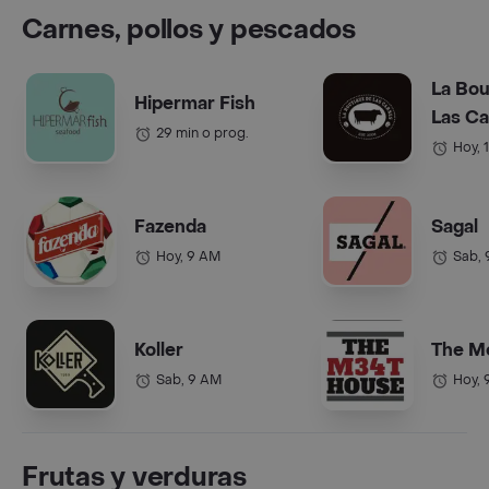
Carnes, pollos y pescados
La Bou
Hipermar Fish
Las C
29 min o prog.
Hoy, 
Fazenda
Sagal
Hoy, 9 AM
Sab,
Koller
The M
Sab, 9 AM
Hoy, 
Frutas y verduras