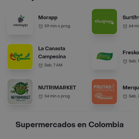
Morapp
Surtif
59 min o prog.
64 mi
La Canasta
Fresko
Campesina
Sab, 
Sab, 7 AM
NUTRIMARKET
Merqu
54 min o prog.
Sab, 
Supermercados en Colombia