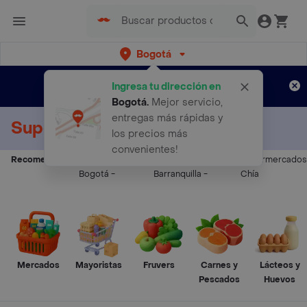
Bogotá
Regístrate
¿Nuevo en Rappi?
y disfruta de
Ingresa tu dirección en
envíos gratis por semanas
Aplican TyC
Bogotá
.
Mejor servicio,
entregas más rápidas y
Supermercados a Domicilio
los precios más
convenientes!
Recomendados:
Supermercados
Supermercados
Supermercados
Bogotá
-
Barranquilla
-
Chía
Mercados
Mayoristas
Fruvers
Carnes y
Lácteos y
Pescados
Huevos