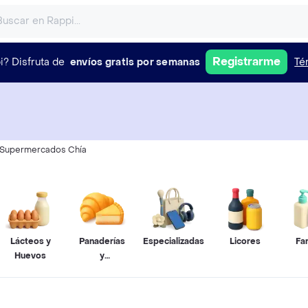
Registrarme
i?
Disfruta de
envíos gratis por semanas
Té
Supermercados Chía
Lácteos y
Panaderías
Especializadas
Licores
Fa
Huevos
y
Pastelerías