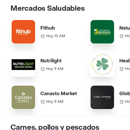
Mercados Saludables
Fithub
Natu
Hoy, 10 AM
Ho
Nutrilight
Heal
Hoy, 9 AM
Ho
Canasto Market
Glob
Hoy, 9 AM
Ho
Carnes, pollos y pescados