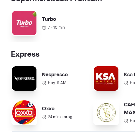
Turbo
7 - 10 min
Express
Nespresso
Ksa 
Hoy, 11 AM
Ho
CAF
Oxxo
MAX
24 min o prog.
COL.
Ho