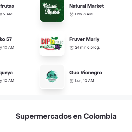
ifrutas
Natural Market
y, 9 AM
Hoy, 8 AM
ko 57
Fruver Marly
y, 10 AM
24 min o prog.
queya
Quo Rionegro
y, 10 AM
Lun, 10 AM
Supermercados en Colombia