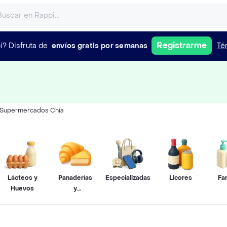
Registrarme
i?
Disfruta de
envíos gratis por semanas
Té
Supermercados Chía
Lácteos y
Panaderías
Especializadas
Licores
Fa
Huevos
y
Pastelerías