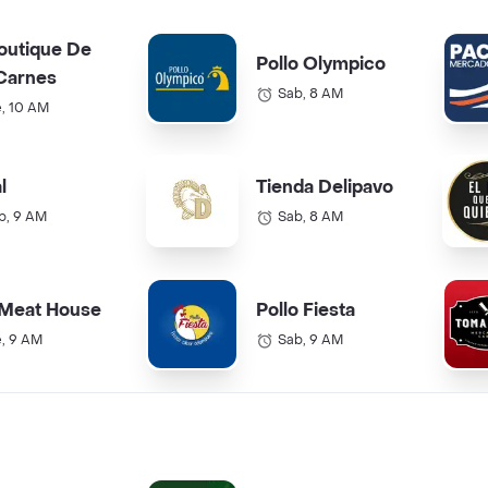
outique De
Pollo Olympico
Carnes
Sab, 8 AM
e, 10 AM
l
Tienda Delipavo
b, 9 AM
Sab, 8 AM
 Meat House
Pollo Fiesta
e, 9 AM
Sab, 9 AM