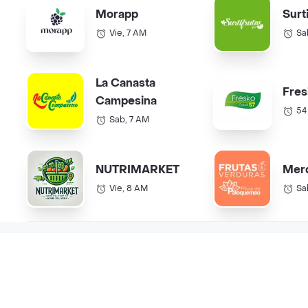
Morapp
Surt
Vie, 7 AM
Sa
La Canasta
Fres
Campesina
54
Sab, 7 AM
NUTRIMARKET
Mer
Vie, 8 AM
Sa