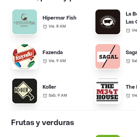
La B
Hipermar Fish
Las 
Vie, 8 AM
Vi
Fazenda
Saga
Vie, 9 AM
Sa
Koller
The
Sab, 9 AM
Vi
Frutas y verduras