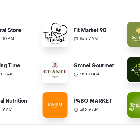
ral Store
Fit Market 90
e, 10 AM
Sab, 7 AM
ing Time
Granel Gourmet
b, 9 AM
Sab, 11 AM
al Nutrition
PABO MARKET
e, 9 AM
Sab, 9 AM