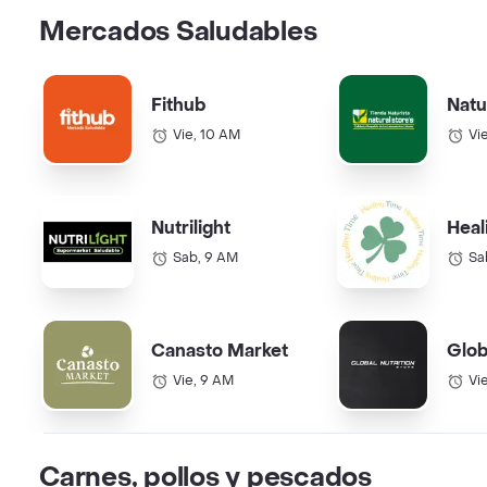
Mercados Saludables
Fithub
Natu
Vie, 10 AM
Vi
Nutrilight
Heal
Sab, 9 AM
Sa
Canasto Market
Glob
Vie, 9 AM
Vi
Carnes, pollos y pescados