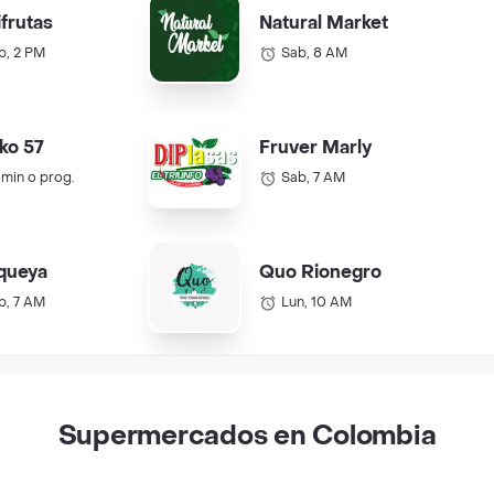
ifrutas
Natural Market
b, 2 PM
Sab, 8 AM
ko 57
Fruver Marly
 min o prog.
Sab, 7 AM
queya
Quo Rionegro
b, 7 AM
Lun, 10 AM
Supermercados en Colombia