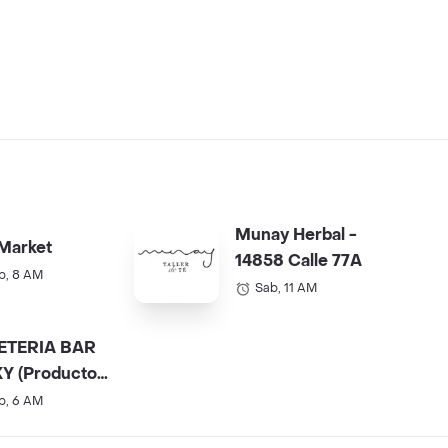
Munay Herbal -
Market
14858 Calle 77A
b, 8 AM
Sab, 11 AM
ETERIA BAR
Y (Productos
).
b, 6 AM