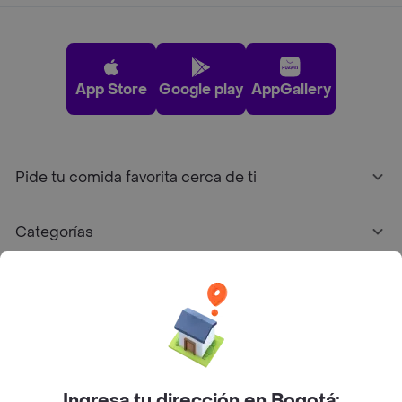
App Store
Google play
AppGallery
Pide tu comida favorita cerca de ti
Categorías
Únete a Rappi
Sobre Rappi
Facebook
Twitter
Instagram
Ingresa tu dirección en Bogotá: