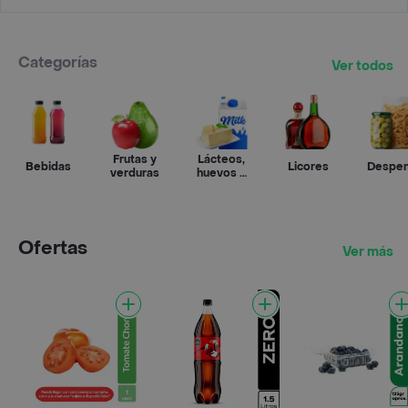
Categorías
Ver todos
Frutas y
Lácteos,
Bebidas
Licores
Despe
verduras
huevos y
refrigerados
Ofertas
Ver más