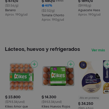
$ 675/u
$ 480/u
$ 1895/u
$ 800/u
($3.56/g)
40%
($9.98/g)
Banano
Aguacate Hass
($2.52/g)
Aprox. 190g/ud
Aprox. 190g/ud
Tomate Chonto
Aprox. 190g/ud
Lácteos, huevos y refrigerados
Ver más
$ 23.800
$ 14.300
Alto en proteina
($793.34/und)
($953.34/und)
$ 34.250
Kikes Amor que
Kikes Huevos Rojos
($85.63/g)