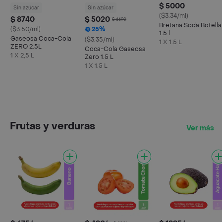
$ 5000
Sin azúcar
Sin azúcar
($3.34/ml)
$ 8740
$ 5020
$ 6690
Bretana Soda Botella
($3.50/ml)
25%
1.5 l
Gaseosa Coca-Cola
($3.35/ml)
1 X 1.5 L
ZERO 2.5L
Coca-Cola Gaseosa
1 X 2,5 L
Zero 1.5 L
1 X 1.5 L
Frutas y verduras
Ver más