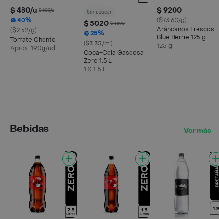
$ 480/u
$ 9200
$ 800/u
Sin azúcar
40%
($73.60/g)
$ 5020
$ 6690
Arándanos Frescos
($2.52/g)
25%
Blue Berrie 125 g
Tomate Chonto
($3.35/ml)
125 g
Aprox. 190g/ud
Coca-Cola Gaseosa
Zero 1.5 L
1 X 1.5 L
Bebidas
Ver más