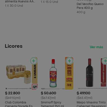
alimenta Huevos AA
1 X 15.0 Und
Del Vecchio Queso
Rojos L
1 X 30.0 Und
Pera 400 g
400 g
Licores
Ver más
$ 22.800
$ 50.600
$ 49.100
($69.10/ml)
($67.47/ml)
($65.47/ml)
Club Colombia
Smirnoff Spicy
Maipo Vinavino Tinto
Cerveza Dorada En
Tamarind 750 ml
Cabernet Sauvignon