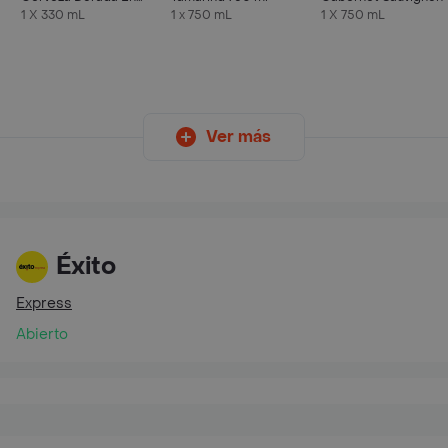
Lata 330 ML X6 Unds
1 X 330 mL
1 x 750 mL
1 X 750 mL
Ver más
Éxito
Express
Abierto