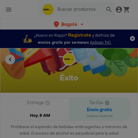
Bogotá
Regístrate
¿Nuevo en Rappi?
y disfruta de
envíos gratis por semanas
Aplican TyC
Éxito
Entrega
Tarifas
Envío gratis
Hoy, 8 AM
(nuevos usuarios)
Prohíbase el expendio de bebidas embriagantes a menores de
edad. El exceso de alcohol es perjudicial para la salud