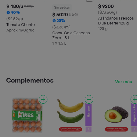
$ 480/u
$ 9200
$ 800/u
Sin azúcar
40%
($73.60/g)
$ 5020
$ 6690
Arándanos Frescos
($2.52/g)
25%
Blue Berrie 125 g
Tomate Chonto
($3.35/ml)
125 g
Aprox. 190g/ud
Coca-Cola Gaseosa
Zero 1.5 L
1 X 1.5 L
Complementos
Ver más