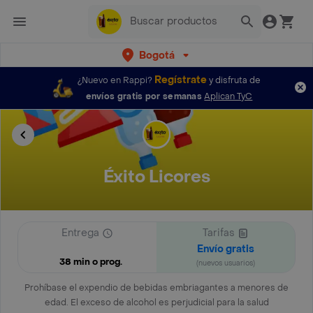
Bogotá
Regístrate
¿Nuevo en Rappi?
y disfruta de
envíos gratis por semanas
Aplican TyC
Éxito Licores
Entrega
Tarifas
Envío gratis
38 min o prog.
(nuevos usuarios)
Prohíbase el expendio de bebidas embriagantes a menores de
edad. El exceso de alcohol es perjudicial para la salud