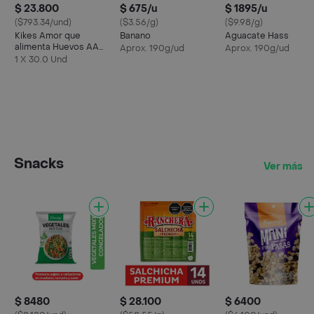
$ 23.800
$ 675/u
$ 1895/u
($793.34/und)
($3.56/g)
($9.98/g)
Kikes Amor que
Banano
Aguacate Hass
alimenta Huevos AA
Aprox. 190g/ud
Aprox. 190g/ud
Rojos L
1 X 30.0 Und
Snacks
Ver más
$ 8480
$ 28.100
$ 6400