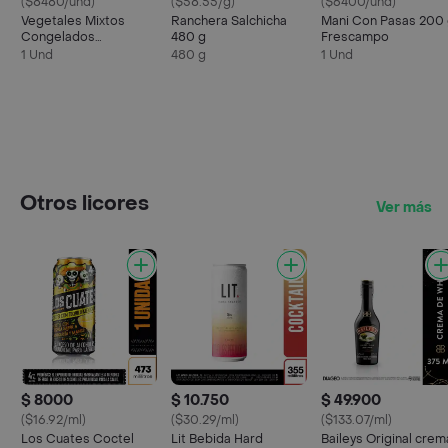
($8480/und)
($58.55/g)
($6400/und)
Vegetales Mixtos
Ranchera Salchicha
Mani Con Pasas 200
Congelados
480 g
Frescampo
Frescampo
1 Und
480 g
1 Und
Otros licores
Ver más
$ 8000
$ 10.750
$ 49.900
($16.92/ml)
($30.29/ml)
($133.07/ml)
Los Cuates Coctel
Lit Bebida Hard
Baileys Original crem