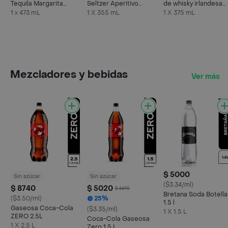
Tequila Margarita
Seltzer Aperitivo
de whisky irlandesa
Mango
Sabor Frambuesa y
375 ml
1 x 473 mL
1 X 355 mL
1 X 375 mL
Limón
Mezcladores y bebidas
Ver más
$ 5000
Sin azúcar
Sin azúcar
($3.34/ml)
$ 8740
$ 5020
$ 6690
Bretana Soda Botella
($3.50/ml)
25%
1.5 l
Gaseosa Coca-Cola
($3.35/ml)
1 X 1.5 L
ZERO 2.5L
Coca-Cola Gaseosa
1 X 2,5 L
Zero 1.5 L