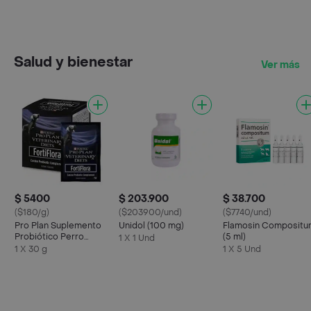
Salud y bienestar
Ver más
$ 5400
$ 203.900
$ 38.700
($180/g)
($203900/und)
($7740/und)
Pro Plan Suplemento
Unidol (100 mg)
Flamosin Compositu
Probiótico Perro
(5 ml)
1 X 1 Und
Fortiflora Sobre
1 X 30 g
1 X 5 Und