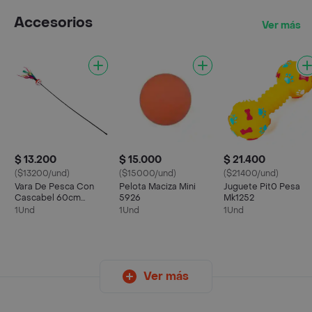
Accesorios
Ver más
$ 13.200
$ 15.000
$ 21.400
($13200/und)
($15000/und)
($21400/und)
Vara De Pesca Con
Pelota Maciza Mini
Juguete Pit0 Pesa
Cascabel 60cm
5926
Mk1252
Mk1545
1Und
1Und
1Und
Ver más