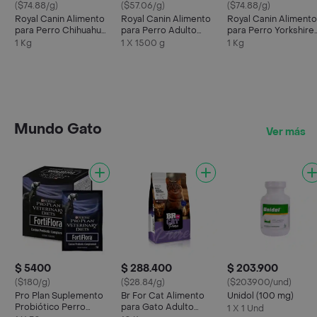
($74.88/g)
($57.06/g)
($74.88/g)
Royal Canin Alimento
Royal Canin Alimento
Royal Canin Alimento
para Perro Chihuahua
para Perro Adulto
para Perro Yorkshire
Puppy
Raza Shih Tzu
Terrier Puppy
1 Kg
1 X 1500 g
1 Kg
Mundo Gato
Ver más
$ 5400
$ 288.400
$ 203.900
($180/g)
($28.84/g)
($203900/und)
Pro Plan Suplemento
Br For Cat Alimento
Unidol (100 mg)
Probiótico Perro
para Gato Adulto
1 X 1 Und