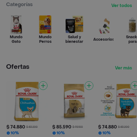
Categorías
Ver todos
Mundo
Mundo
Salud y
Snack
Accesorios
Gato
Perros
bienestar
para
Mascot
Ofertas
Ver más
$ 74.880
$ 85.590
$ 74.880
$ 83.200
$ 95.100
$ 83.200
10%
10%
10%