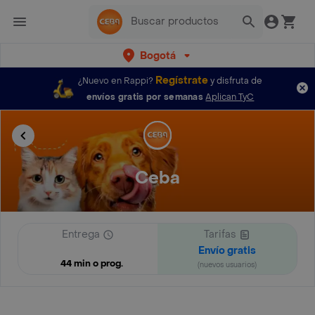
Bogotá
Regístrate
¿Nuevo en Rappi?
y disfruta de
envíos gratis por semanas
Aplican TyC
Ceba
Entrega
Tarifas
Envío gratis
44 min o prog.
(nuevos usuarios)