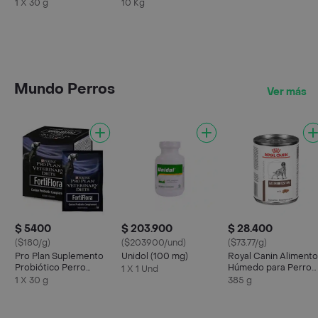
Fortiflora Sobre
Castrado
1 X 30 g
10 Kg
Mundo Perros
Ver más
$ 5400
$ 203.900
$ 28.400
($180/g)
($203900/und)
($73.77/g)
Pro Plan Suplemento
Unidol (100 mg)
Royal Canin Alimento
Probiótico Perro
Húmedo para Perro
1 X 1 Und
Fortiflora Sobre
Gastrointestinal
1 X 30 g
385 g