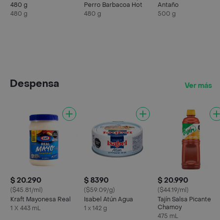
480 g
Perro Barbacoa Hot
Antaño
480 g
480 g
500 g
Despensa
Ver más
$ 20.290
$ 8390
$ 20.990
($45.81/ml)
($59.09/g)
($44.19/ml)
Kraft Mayonesa Real
Isabel Atún Agua
Tajín Salsa Picante
Chamoy
1 X 443 mL
1 x 142 g
475 mL