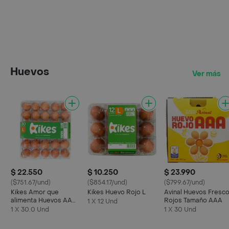
Huevos
Ver más
$ 22.550
$ 10.250
$ 23.990
($751.67/und)
($854.17/und)
($799.67/und)
Kikes Amor que
Kikes Huevo Rojo L
Avinal Huevos Fresc
alimenta Huevos AA
Rojos Tamaño AAA
1 X 12 Und
Rojos L
1 X 30.0 Und
1 X 30 Und