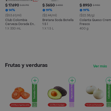
$ 17.690
$ 3650
$ 8950
$ 20.790
$ 4550
$ 11.150
14%
19%
19%
($53.61/ml)
($2.44/ml)
($22.38/g)
Club Colombia
Bretana Soda Botella
Colanta Queso Crem
Cerveza Dorada En
1.5 l
Fresco
Lata 330 ML X6 Unds
1 X 330 mL
1 X 1.5 L
400 g
Frutas y verduras
Ver más