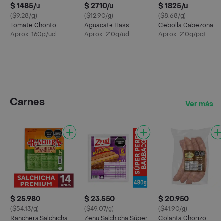
$ 1485/u
$ 2710/u
$ 1825/u
($9.28/g)
($12.90/g)
($8.68/g)
Tomate Chonto
Aguacate Hass
Cebolla Cabezona
Aprox. 160g/ud
Aprox. 210g/ud
Aprox. 210g/pqt
Carnes
Ver más
$ 25.980
$ 23.550
$ 20.950
($54.13/g)
($49.07/g)
($41.90/g)
Ranchera Salchicha
Zenu Salchicha Súper
Colanta Chorizo