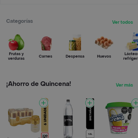
Categorías
Ver todos
Frutas y
Lácteo
Carnes
Despensa
Huevos
verduras
refrige
¡Ahorro de Quincena!
Ver más