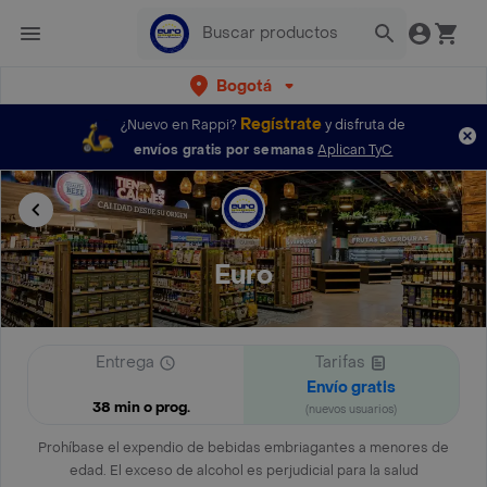
Bogotá
Regístrate
¿Nuevo en Rappi?
y disfruta de
envíos gratis por semanas
Aplican TyC
Euro
Entrega
Tarifas
Envío gratis
38 min o prog.
(nuevos usuarios)
Prohíbase el expendio de bebidas embriagantes a menores de
edad. El exceso de alcohol es perjudicial para la salud