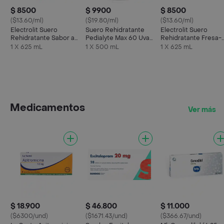
$ 8500
$ 9900
$ 8500
($13.60/ml)
($19.80/ml)
($13.60/ml)
Electrolit Suero
Suero Rehidratante
Electrolit Suero
Rehidratante Sabor a
Pedialyte Max 60 Uva
Rehidratante Fresa-
Maracuyá
Frasco 500 mL
Kiwi
1 X 625 mL
1 X 500 mL
1 X 625 mL
Medicamentos
Ver más
$ 18.900
$ 46.800
$ 11.000
($6300/und)
($1671.43/und)
($366.67/und)