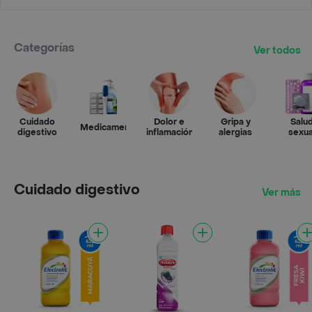
Categorías
Ver todos
Cuidado
Dolor e
Gripa y
Salu
Medicamentos
digestivo
inflamación
alergias
sexua
Cuidado digestivo
Ver más