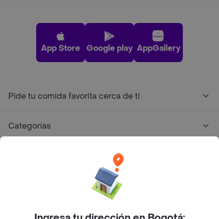
App Store
Google play
AppGallery
Pide tu comida favorita cerca de ti
Categorías
Únete a Rappi
Sobre Rappi
Facebook
Twitter
Instagram
Ingresa tu dirección en Bogotá: