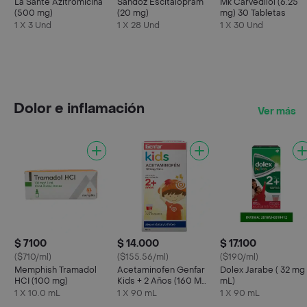
La Sante Azitromicina
Sandoz Escitalopram
Mk Carvedilol (6.25
(500 mg)
(20 mg)
mg) 30 Tabletas
1 X 3 Und
1 X 28 Und
1 X 30 Und
Dolor e inflamación
Ver más
$ 7100
$ 14.000
$ 17.100
($710/ml)
($155.56/ml)
($190/ml)
Memphish Tramadol
Acetaminofen Genfar
Dolex Jarabe ( 32 mg 
HCI (100 mg)
Kids + 2 Años (160 Mg
mL)
/ 5 Ml )
1 X 10.0 mL
1 X 90 mL
1 X 90 mL