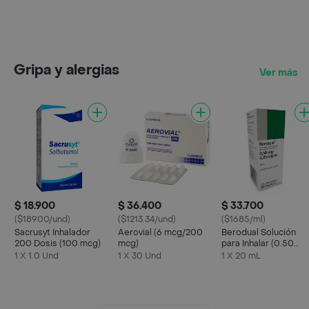
Gripa y alergias
Ver más
$ 18.900
$ 36.400
$ 33.700
($18900/und)
($1213.34/und)
($1685/ml)
Sacrusyt Inhalador
Aerovial (6 mcg/200
Berodual Solución
200 Dosis (100 mcg)
mcg)
para Inhalar (0.50
mg/0.25 mg) 20 mL
1 X 1.0 Und
1 X 30 Und
1 X 20 mL