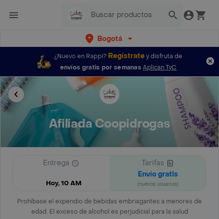
Bogotá
Regístrate
¿Nuevo en Rappi?
y disfruta de
envíos gratis por semanas
Aplican TyC
Afiliada Coopidrogas
Entrega
Tarifas
Envío gratis
Hoy, 10 AM
(nuevos usuarios)
Prohíbase el expendio de bebidas embriagantes a menores de
edad. El exceso de alcohol es perjudicial para la salud