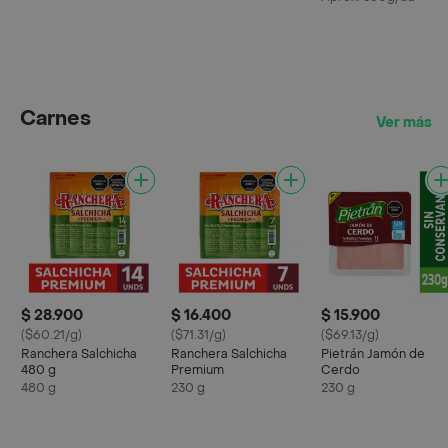
Carnes
Ver más
$ 28.900
$ 16.400
$ 15.900
($60.21/g)
($71.31/g)
($69.13/g)
Ranchera Salchicha
Ranchera Salchicha
Pietrán Jamón de
480 g
Premium
Cerdo
480 g
230 g
230 g