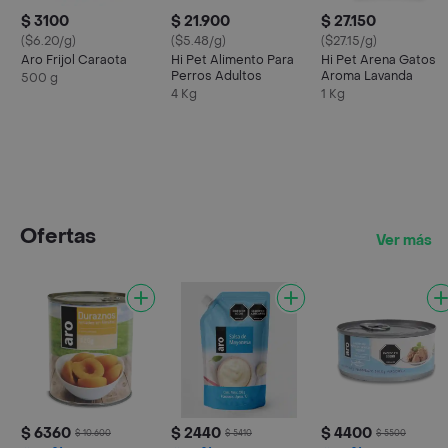
$ 3100
$ 21.900
$ 27.150
($6.20/g)
($5.48/g)
($27.15/g)
Aro Frijol Caraota
Hi Pet Alimento Para
Hi Pet Arena Gatos
Perros Adultos
Aroma Lavanda
500 g
4 Kg
1 Kg
Ofertas
Ver más
$ 6360
$ 2440
$ 4400
$ 10.600
$ 5410
$ 5500