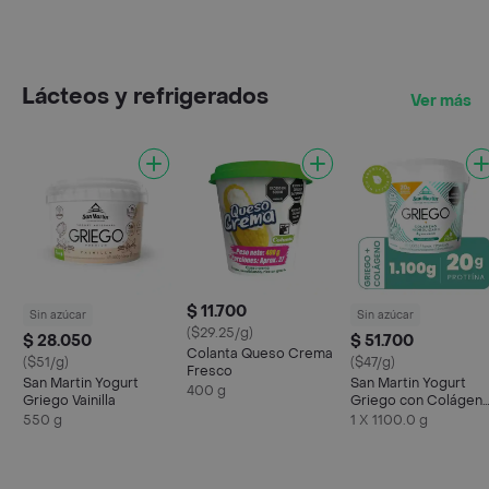
Lácteos y refrigerados
Ver más
$ 11.700
Sin azúcar
Sin azúcar
($29.25/g)
$ 28.050
$ 51.700
Colanta Queso Crema
($51/g)
($47/g)
Fresco
San Martin Yogurt
San Martin Yogurt
400 g
Griego Vainilla
Griego con Colágen
Hidrolizado
550 g
1 X 1100.0 g