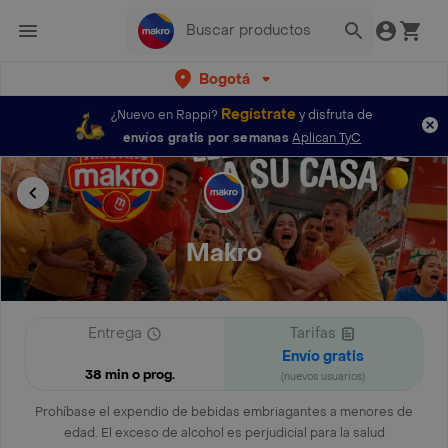
Bogotá
Regístrate
¿Nuevo en Rappi?
y disfruta de
envíos gratis por semanas
Aplican TyC
Makro
Entrega
Tarifas
Envío gratis
38 min o prog.
(nuevos usuarios)
Prohíbase el expendio de bebidas embriagantes a menores de
edad. El exceso de alcohol es perjudicial para la salud