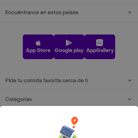
Encuéntranos en estos países
App Store
Google play
AppGallery
Pide tu comida favorita cerca de ti
Categorías
Únete a Rappi
Sobre Rappi