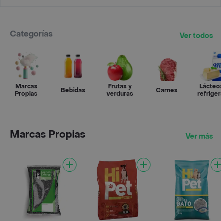
Categorías
Ver todos
Marcas
Frutas y
Lácteo
Bebidas
Carnes
Propias
verduras
refrige
Marcas Propias
Ver más