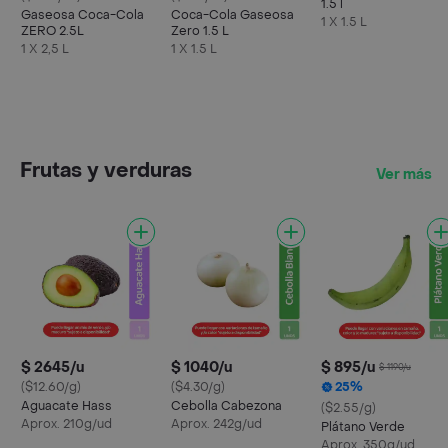
1.5 l
Gaseosa Coca-Cola
Coca-Cola Gaseosa
1 X 1.5 L
ZERO 2.5L
Zero 1.5 L
1 X 2,5 L
1 X 1.5 L
Frutas y verduras
Ver más
$ 2645/u
$ 1040/u
$ 895/u
$ 1190/u
($12.60/g)
($4.30/g)
25%
Aguacate Hass
Cebolla Cabezona
($2.55/g)
Aprox. 210g/ud
Aprox. 242g/ud
Plátano Verde
Aprox. 350g/ud