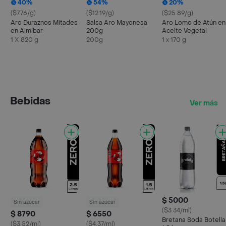
40%
54%
20%
($7.76/g)
($12.19/g)
($25.89/g)
Aro Duraznos Mitades
Salsa Aro Mayonesa
Aro Lomo de Atún en
en Almíbar
200g
Aceite Vegetal
1 X 820 g
200g
1 x 170 g
Bebidas
Ver más
$ 5000
Sin azúcar
Sin azúcar
($3.34/ml)
$ 8790
$ 6550
Bretana Soda Botella
($3.52/ml)
($4.37/ml)