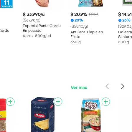
$ 33.990/u
$ 20.915
$ 14.5
$ 26.145
($67.98/g)
20%
25%
Especial Punta Gorda
($58.10/g)
($29.03
Cerdo
Empacado
Antillana Tilapia en
Colanta
Aprox. 500g/ud
Filete
Santarr
360 g
500 g
Ver más