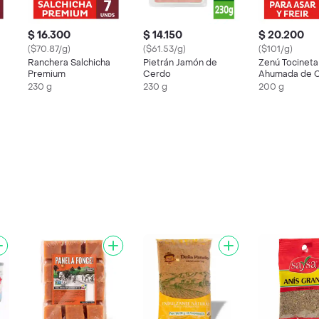
$ 16.300
$ 14.150
$ 20.200
($70.87/g)
($61.53/g)
($101/g)
Ranchera Salchicha
Pietrán Jamón de
Zenú Tocineta
Premium
Cerdo
Ahumada de 
230 g
230 g
200 g