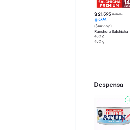
$ 21.595
$ 28.790
25%
($44.99/g)
Ranchera Salchicha
480 g
480 g
Despensa