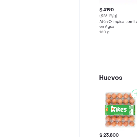
$ 4190
($26.19/g)
Atún Olimpica Lomit
en Agua
160 g
Huevos
$ 23.800