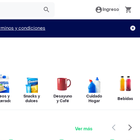
Ingreso
rminos y condiciones
eos y
Snacks y
Desayuno
Cuidado
Bebidas
igerados
dulces
y Café
Hogar
Ver más