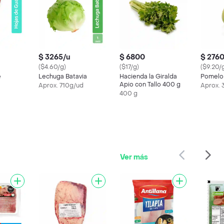
$ 3265/u
$ 6800
$ 2760
($4.60/g)
($17/g)
($9.20/
e
Lechuga Batavia
Hacienda la Giralda
Pomelo
Apio con Tallo 400 g
Aprox. 710g/ud
Aprox.
400 g
Ver más