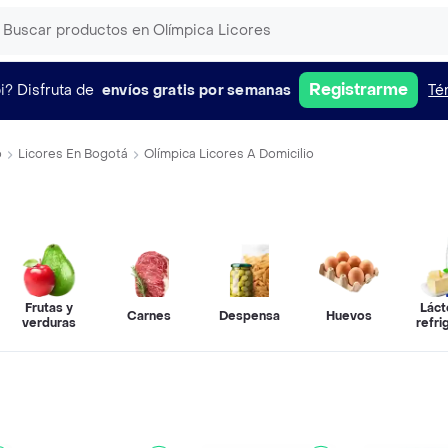
Registrarme
i?
Disfruta de
envíos gratis por semanas
Té
o
Licores En Bogotá
Olímpica Licores A Domicilio
Frutas y
Láct
Carnes
Despensa
Huevos
verduras
refr