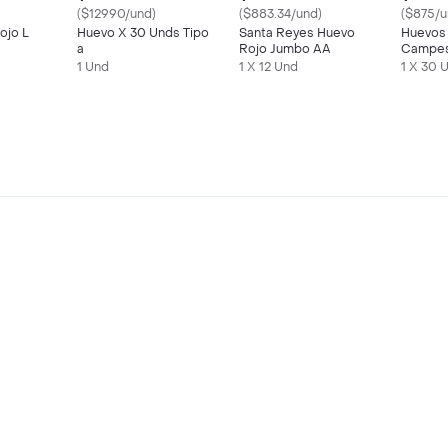
($12990/und)
($883.34/und)
($875/u
ojo L
Huevo X 30 Unds Tipo
Santa Reyes Huevo
Huevos
a
Rojo Jumbo AA
Campes
1 Und
1 X 12 Und
1 X 30 