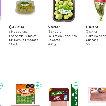
$ 42.800
$ 8900
$ 5200
($42800/und)
($35.60/g)
($104/g)
Uva Verde Olimpica
La Giralda Repollitas
Kiska Hojas d
Sin Semilla Empacada
Selectas
Guascas
en Domo X Kg
1 Und
250 g
50 g