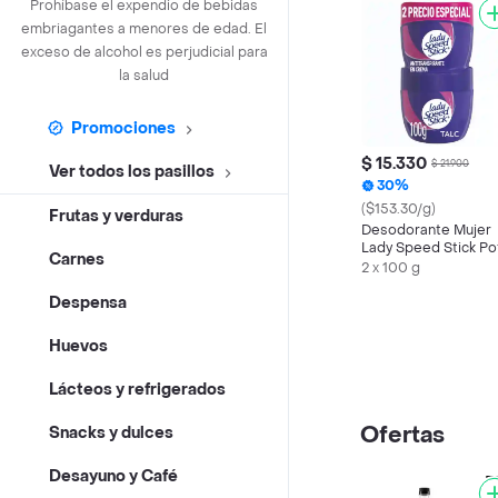
Prohíbase el expendio de bebidas
embriagantes a menores de edad. El
exceso de alcohol es perjudicial para
la salud
Promociones
$ 15.330
$ 21.900
Ver todos los pasillos
30%
($153.30/g)
Frutas y verduras
Desodorante Mujer
Lady Speed Stick Po
Carnes
24/7 Talc 100 g x 2 U
2 x 100 g
Despensa
Huevos
Lácteos y refrigerados
Ofertas
Snacks y dulces
Desayuno y Café