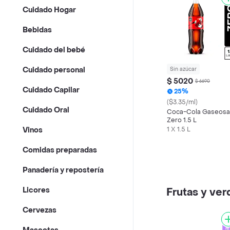
Cuidado Hogar
Bebidas
Cuidado del bebé
Cuidado personal
Sin azúcar
$ 5020
$ 6690
Cuidado Capilar
25%
($3.35/ml)
Cuidado Oral
Coca-Cola Gaseosa
Zero 1.5 L
1 X 1.5 L
Vinos
Comidas preparadas
Panadería y repostería
Licores
Frutas y ver
Cervezas