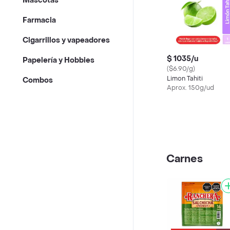
Mascotas
Farmacia
Cigarrillos y vapeadores
$ 1035/u
Papelería y Hobbies
($6.90/g)
Limon Tahiti
Combos
Aprox. 150g/ud
Carnes