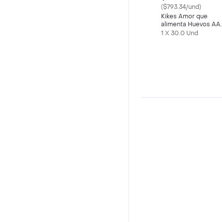
($793.34/und)
Kikes Amor que
alimenta Huevos AA
Rojos L
1 X 30.0 Und