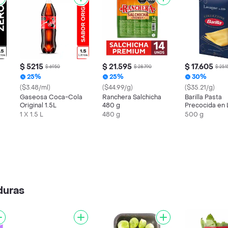
$ 5215
$ 21.595
$ 17.605
$ 6950
$ 28.790
$ 25.1
25%
25%
30%
($3.48/ml)
($44.99/g)
($35.21/g)
Gaseosa Coca-Cola
Ranchera Salchicha
Barilla Pasta
Original 1.5L
480 g
Precocida en 
para Preparar
1 X 1.5 L
480 g
500 g
duras