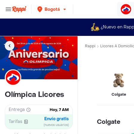
Bogotá
¿Nuevo en Rapp
Rappi
Licores A Domicili
Olímpica Licores
Colgate
Entrega
Hoy, 7 AM
Envío gratis
Colgate
Tarifas
(nuevos usuarios)