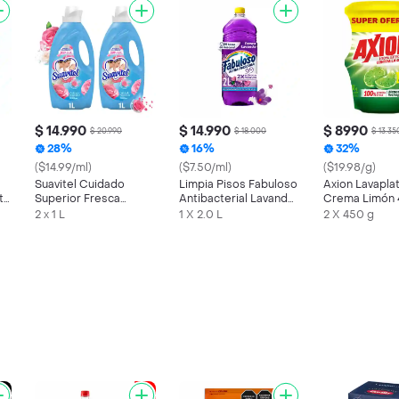
$ 14.990
$ 14.990
$ 8990
$ 20.990
$ 18.000
$ 13.35
28%
16%
32%
($14.99/ml)
($7.50/ml)
($19.98/g)
Suavitel Cuidado
Limpia Pisos Fabuloso
Axion Lavapla
te
Superior Fresca
Antibacterial Lavanda
Crema Limón 
nd
Primavera 1L x 2
2 L
2 x 1 L
1 X 2.0 L
2 X 450 g