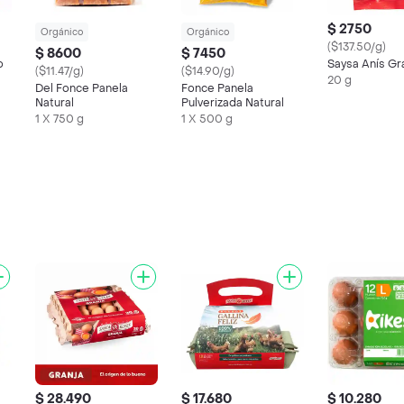
$ 2750
Orgánico
Orgánico
($137.50/g)
$ 8600
$ 7450
o
Saysa Anís Gr
($11.47/g)
($14.90/g)
20 g
Del Fonce Panela
Fonce Panela
Natural
Pulverizada Natural
1 X 750 g
1 X 500 g
$ 28.490
$ 17.680
$ 10.280