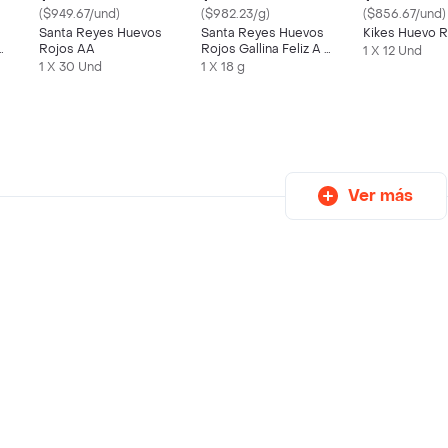
($949.67/und)
($982.23/g)
($856.67/und)
Santa Reyes Huevos
Santa Reyes Huevos
Kikes Huevo R
Rojos AA
Rojos Gallina Feliz A y
1 X 12 Und
AA Caja x18
1 X 30 Und
1 X 18 g
Ver más