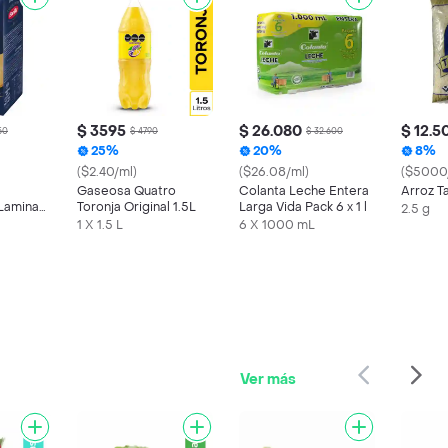
$ 3595
$ 26.080
$ 12.5
50
$ 4790
$ 32.600
25%
20%
8%
($2.40/ml)
($26.08/ml)
($5000
Gaseosa Quatro
Colanta Leche Entera
Arroz T
Lamina
Toronja Original 1.5L
Larga Vida Pack 6 x 1 l
2.5 g
 Lasaña
1 X 1.5 L
6 X 1000 mL
Ver más