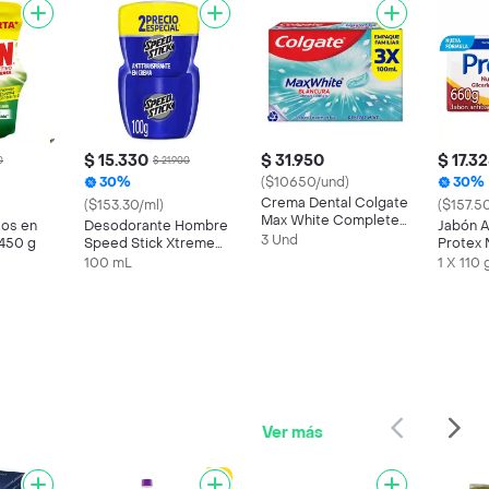
$ 15.330
$ 31.950
$ 17.3
0
$ 21.900
30%
($10650/und)
30%
Crema Dental Colgate
($153.30/ml)
($157.5
Max White Complete
tos en
Desodorante Hombre
Jabón A
Clean 100 mL x 3 Und
3 Und
450 g
Speed Stick Xtreme
Protex 
Night Pote 100g x2
Macadam
100 mL
1 X 110 
x 6
Ver más