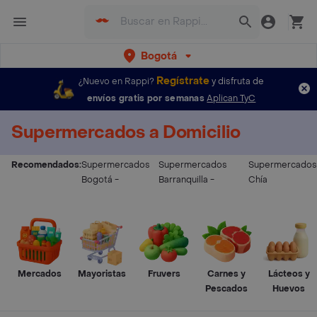
Bogotá
Regístrate
¿Nuevo en Rappi?
y disfruta de
envíos gratis por semanas
Aplican TyC
Supermercados a Domicilio
Recomendados:
Supermercados
Supermercados
Supermercados
Bogotá
-
Barranquilla
-
Chía
Mercados
Mayoristas
Fruvers
Carnes y
Lácteos y
Pescados
Huevos