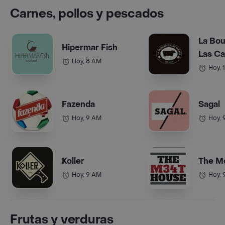
Carnes, pollos y pescados
La Bou
Hipermar Fish
Las C
Hoy, 8 AM
Hoy, 
Fazenda
Sagal
Hoy, 9 AM
Hoy, 
Koller
The M
Hoy, 9 AM
Hoy, 
Frutas y verduras