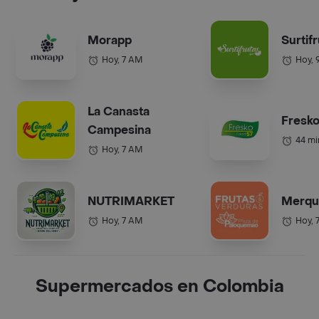
Morapp
Surtif
Hoy, 7 AM
Hoy, 
La Canasta
Fresko
Campesina
44 mi
Hoy, 7 AM
NUTRIMARKET
Merqu
Hoy, 7 AM
Hoy, 
Supermercados en Colombia