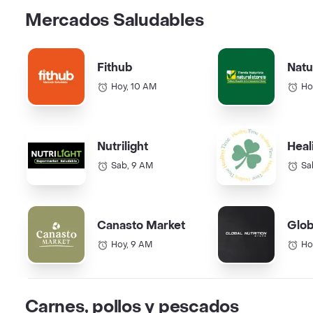
Mercados Saludables
Fithub
Natu
Hoy, 10 AM
Ho
Nutrilight
Heal
Sab, 9 AM
Sa
Canasto Market
Glob
Hoy, 9 AM
Ho
Carnes, pollos y pescados