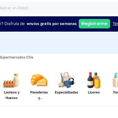
Registrarme
i?
Disfruta de
envíos gratis por semanas
Té
Supermercados Chía
Lácteos y
Panaderías
Especializadas
Licores
Fa
Huevos
y
Pastelerías