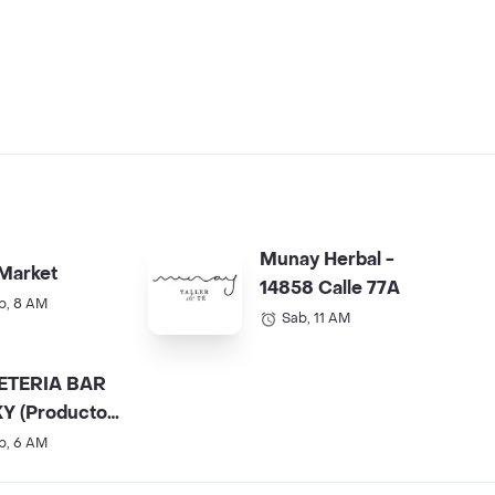
Munay Herbal -
Market
14858 Calle 77A
b, 8 AM
Sab, 11 AM
ETERIA BAR
Y (Productos
).
b, 6 AM