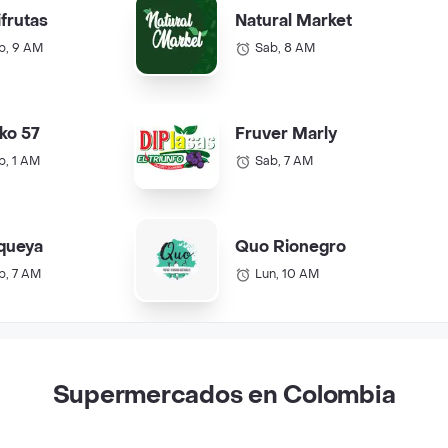
ifrutas
Natural Market
b, 9 AM
Sab, 8 AM
ko 57
Fruver Marly
b, 1 AM
Sab, 7 AM
queya
Quo Rionegro
b, 7 AM
Lun, 10 AM
Supermercados en Colombia