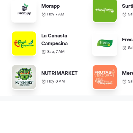
Morapp
Surt
Hoy, 7 AM
Sa
La Canasta
Fres
Campesina
Sa
Sab, 7 AM
NUTRIMARKET
Mer
Hoy, 8 AM
Sa