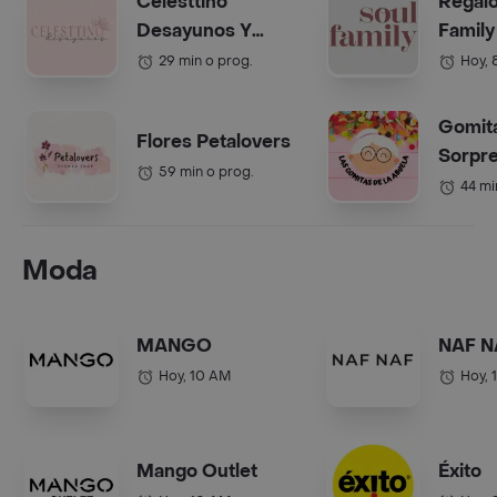
Celesttino
Regalo
Desayunos Y
Family
Anchetas Bogotá
(Anche
29 min o prog.
Hoy, 
Gomit
Flores Petalovers
Sorpre
59 min o prog.
Abuel
44 mi
Moda
MANGO
NAF N
Hoy, 10 AM
Hoy, 
Mango Outlet
Éxito