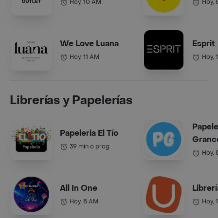
Hoy, 10 AM
Hoy, 
We Love Luana
Esprit
Hoy, 11 AM
Hoy, 
Librerías y Papelerías
Papele
Papeleria El Tío
Grance
39 min o prog.
Hoy, 
All In One
Librer
Hoy, 8 AM
Hoy, 