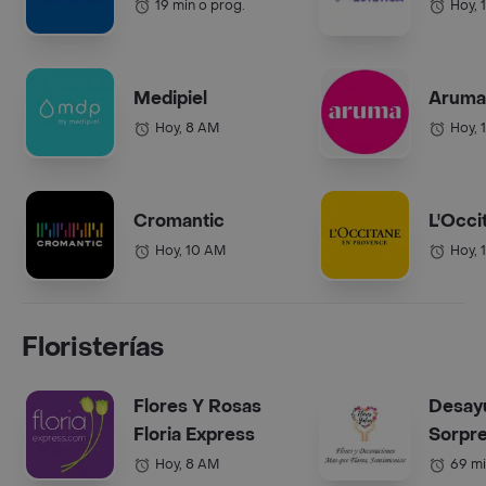
19 min o prog.
Hoy, 
Medipiel
Aruma 
Hoy, 8 AM
Hoy, 
Cromantic
L'Occi
Hoy, 10 AM
Hoy, 
Floristerías
Flores Y Rosas
Desay
Floria Express
Sorpr
Hoy, 8 AM
69 mi