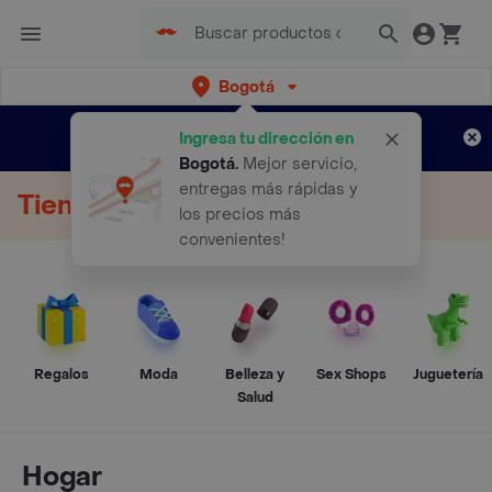
Bogotá
Regístrate
¿Nuevo en Rappi?
y disfruta de
Ingresa tu dirección en
envíos gratis por semanas
Aplican TyC
Bogotá
.
Mejor servicio,
entregas más rápidas y
Tienda Online
los precios más
convenientes!
Regalos
Moda
Belleza y
Sex Shops
Juguetería
Salud
Hogar