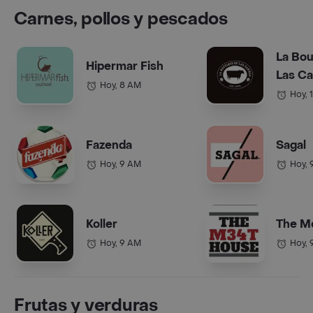
Carnes, pollos y pescados
La Bou
Hipermar Fish
Las C
Hoy, 8 AM
Hoy, 
Fazenda
Sagal
Hoy, 9 AM
Hoy, 
Koller
The M
Hoy, 9 AM
Hoy, 
Frutas y verduras