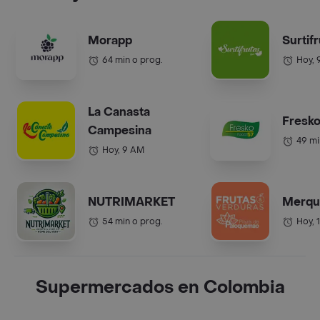
Morapp
Surtif
64 min o prog.
Hoy, 
La Canasta
Fresko
Campesina
49 mi
Hoy, 9 AM
NUTRIMARKET
Merqu
54 min o prog.
Hoy, 
Supermercados en Colombia