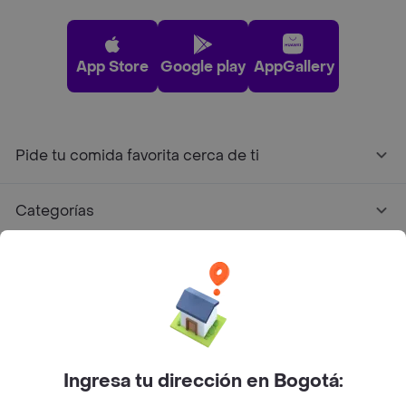
App Store
Google play
AppGallery
Pide tu comida favorita cerca de ti
Categorías
Únete a Rappi
Sobre Rappi
Facebook
Twitter
Instagram
Ingresa tu dirección en Bogotá: