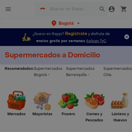
Bogotá
Regístrate
¿Nuevo en Rappi?
y disfruta de
envíos gratis por semanas
Aplican TyC
Supermercados a Domicilio
Recomendados:
Supermercados
Supermercados
Supermercados
Bogotá
-
Barranquilla
-
Chía
Mercados
Mayoristas
Fruvers
Carnes y
Lácteos y
Pescados
Huevos