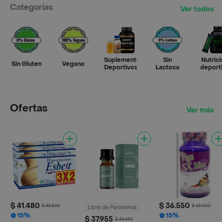
Categorías
Ver todos
Suplementos
Sin
Nutrici
Sin Gluten
Vegano
Deportivos
Lactosa
deport
Ofertas
Ver más
$ 41.480
$ 36.550
$ 48.800
$ 43.000
Libre de Parabenos
15%
15%
$ 37.955
$ 44.650