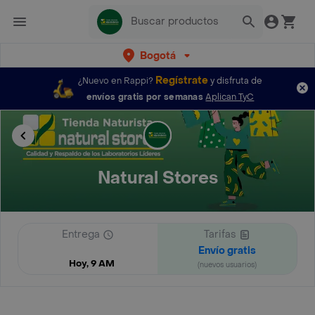
Bogotá
Regístrate
¿Nuevo en Rappi?
y disfruta de
envíos gratis por semanas
Aplican TyC
Natural Stores
Entrega
Tarifas
Envío gratis
Hoy, 9 AM
(nuevos usuarios)