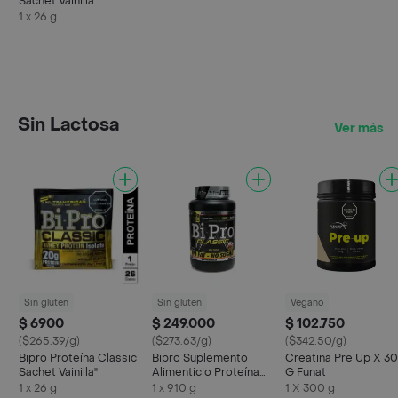
Sachet Vainilla"
1 x 26 g
Sin Lactosa
Ver más
Sin gluten
Sin gluten
Vegano
$ 6900
$ 249.000
$ 102.750
($265.39/g)
($273.63/g)
($342.50/g)
Bipro Proteína Classic
Bipro Suplemento
Creatina Pre Up X 3
Sachet Vainilla"
Alimenticio Proteína
G Funat
Megaplex
1 x 26 g
1 x 910 g
1 X 300 g