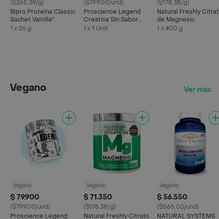
($265.39/g)
($79900/und)
($178.38/g)
Bipro Proteína Classic
Proscience Legend
Natural Freshly Citra
Sachet Vainilla"
Creatina Sin Sabor
de Magnesio
Creapure
1 x 26 g
1 x 1 Und
1 x 400 g
Vegano
Ver más
Vegano
Vegano
Vegano
$ 79.900
$ 71.350
$ 56.550
($79900/und)
($178.38/g)
($565.50/und)
Proscience Legend
Natural Freshly Citrato
NATURAL SYSTEMS