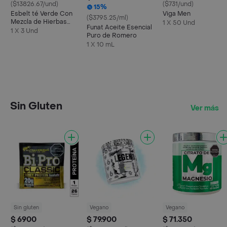
($13826.67/und)
($731/und)
15%
Esbelt té Verde Con
Viga Men
($3795.25/ml)
Mezcla de Hierbas
1 X 50 Und
Funat Aceite Esencial
Eres
1 X 3 Und
Puro de Romero
1 X 10 mL
Sin Gluten
Ver más
Sin gluten
Vegano
Vegano
$ 6900
$ 79.900
$ 71.350