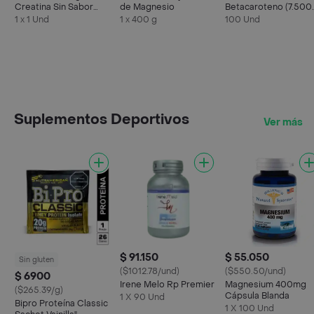
Creatina Sin Sabor
de Magnesio
Betacaroteno (7.500
Creapure
Ui)
1 x 1 Und
1 x 400 g
100 Und
Suplementos Deportivos
Ver más
$ 91.150
$ 55.050
Sin gluten
($1012.78/und)
($550.50/und)
$ 6900
Irene Melo Rp Premier
Magnesium 400mg
($265.39/g)
Cápsula Blanda
1 X 90 Und
Bipro Proteína Classic
1 X 100 Und