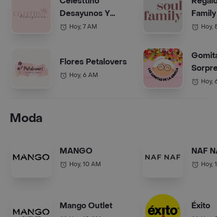
Celesttino
Regalo
Desayunos Y
Family
Anchetas Bogotá
(Anche
Hoy, 7 AM
Hoy, 
Gomit
Flores Petalovers
Sorpre
Hoy, 6 AM
Abuel
Hoy, 
Moda
MANGO
NAF N
Hoy, 10 AM
Hoy, 
Mango Outlet
Éxito