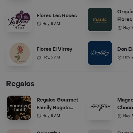
Orquí
Flores Les Roses
Flores
Hoy, 8 AM
Hoy, 
Flores El Virrey
Don El
Hoy, 6 AM
Hoy, 
Regalos
Regalos Gourmet
Magn
Family Bogota
Choco
(Anchetas)
Bogot
Hoy, 8 AM
Hoy, 