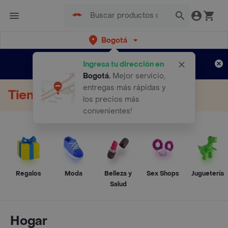
Bogotá
Regístrate
¿Nuevo en Rappi?
y disfruta de
Ingresa tu dirección en
envíos gratis por semanas
Aplican TyC
Bogotá
.
Mejor servicio,
entregas más rápidas y
Tienda Online
los precios más
convenientes!
Regalos
Moda
Belleza y
Sex Shops
Juguetería
Salud
Hogar