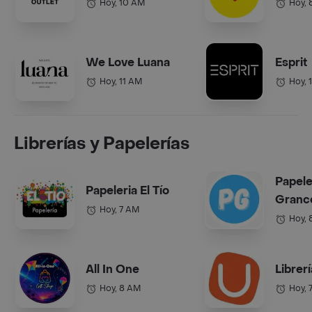
Hoy, 10 AM
Hoy, 
We Love Luana
Esprit
Hoy, 11 AM
Hoy, 
Librerías y Papelerías
Papele
Papeleria El Tío
Grance
Hoy, 7 AM
Hoy, 
All In One
Librer
Hoy, 8 AM
Hoy, 