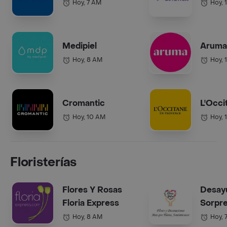
Hoy, 7 AM
Hoy, 
Medipiel
Aruma 
Hoy, 8 AM
Hoy, 
Cromantic
L'Occi
Hoy, 10 AM
Hoy, 
Floristerías
Flores Y Rosas
Desay
Floria Express
Sorpr
Hoy, 8 AM
Hoy, 