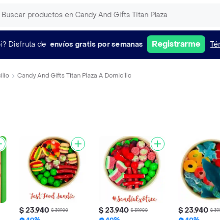
Registrarme
i?
Disfruta de
envíos gratis por semanas
Té
ilio
Candy And Gifts Titan Plaza A Domicilio
$ 23.940
$ 23.940
$ 23.940
$ 39.900
$ 39.900
$ 39