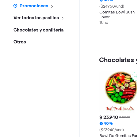
50%
Promociones
($24950/und)
Gomitas Bowl Sushi
Lover
Ver todos los pasillos
1Und
Chocolates y confitería
Otros
Chocolates y
$ 23.940
$ 39.900
40%
($23940/und)
Bowl De Gomitas Fa