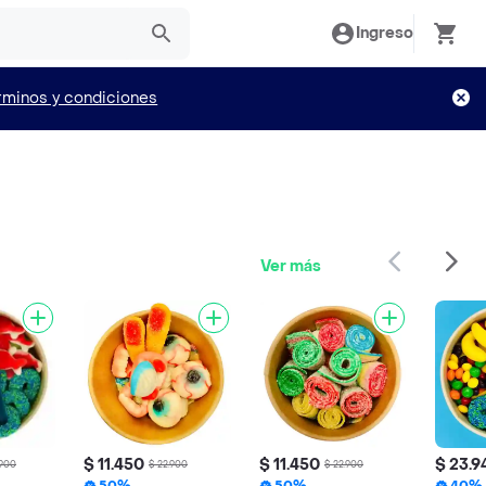
Ingreso
rminos y condiciones
Ver más
$ 11.450
$ 11.450
$ 23.9
.900
$ 22.900
$ 22.900