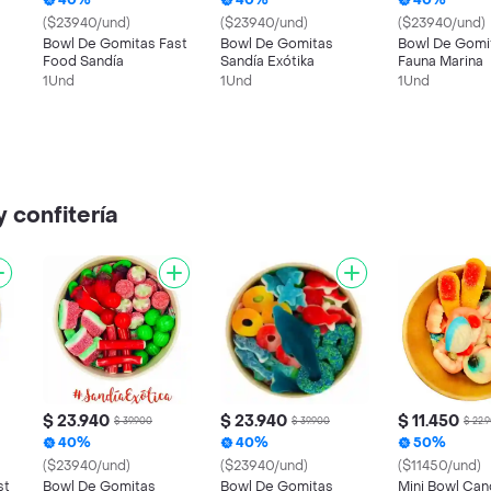
40%
40%
40%
($23940/und)
($23940/und)
($23940/und)
Bowl De Gomitas Fast
Bowl De Gomitas
Bowl De Gomi
Food Sandía
Sandía Exótika
Fauna Marina
1Und
1Und
1Und
 confitería
$ 23.940
$ 23.940
$ 11.450
$ 39.900
$ 39.900
$ 22.
40%
40%
50%
($23940/und)
($23940/und)
($11450/und)
st
Bowl De Gomitas
Bowl De Gomitas
Mini Bowl Can