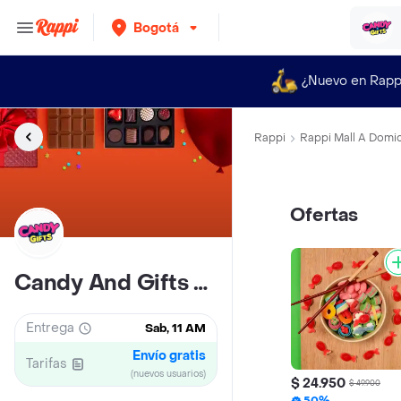
Bogotá
¿Nuevo en Rapp
Rappi
Rappi Mall A Domic
Ofertas
Candy And Gifts Titan Plaza
Entrega
Sab, 11 AM
Envío gratis
Tarifas
(nuevos usuarios)
$ 24.950
$ 49.900