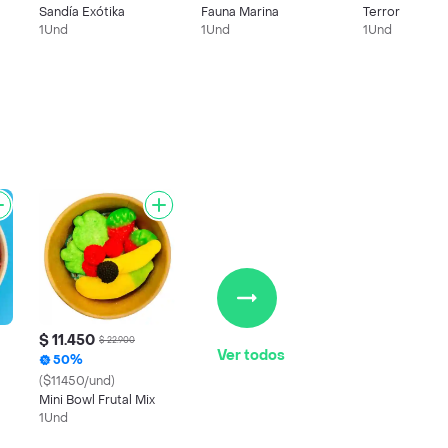
Sandía Exótika
Fauna Marina
Terror
1Und
1Und
1Und
$ 11.450
$ 22.900
Ver todos
50%
($11450/und)
Mini Bowl Frutal Mix
1Und