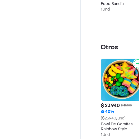
Food Sandía
1Und
Otros
$ 23.940
$ 39.900
40%
($23940/und)
Bowl De Gomitas
Rainbow Style
1Und