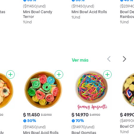
50%
50%
40%
($11450/und)
($11450/und)
($23940
tas
Mini Bowl Candy
Mini Bowl Acid Rolls
Bowl D
Terror
Rainbow
1Und
1Und
1Und
Ver más
$ 11.450
$ 14.970
$ 49.9
900
$ 22.900
$ 49.900
50%
70%
($4990
Bowl C
($11450/und)
($14970/und)
1Und
dy
Mini Bowl Acid Rolls
Bowl Gomitas