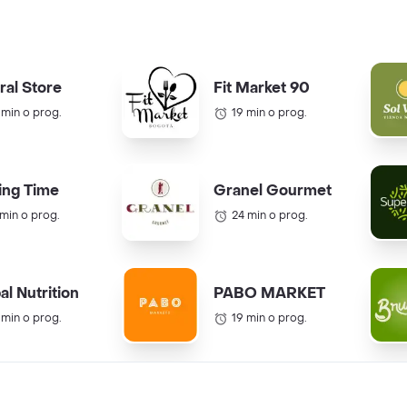
ral Store
Fit Market 90
 min o prog.
19 min o prog.
ing Time
Granel Gourmet
 min o prog.
24 min o prog.
al Nutrition
PABO MARKET
 min o prog.
19 min o prog.