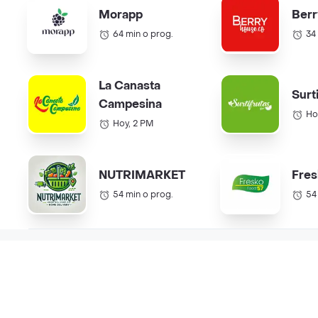
Morapp
Berr
64 min o prog.
34
La Canasta
Surt
Campesina
Ho
Hoy, 2 PM
NUTRIMARKET
Fres
54 min o prog.
54