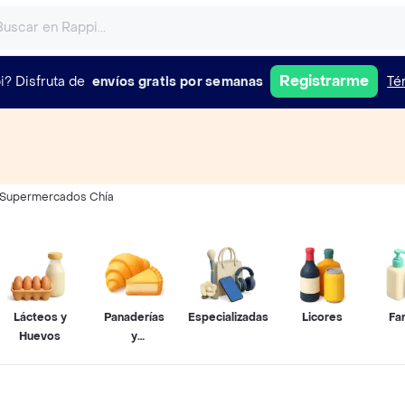
Registrarme
i?
Disfruta de
envíos gratis por semanas
Té
Supermercados Chía
Lácteos y
Panaderías
Especializadas
Licores
Fa
Huevos
y
Pastelerías