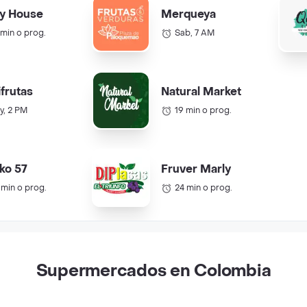
y House
Merqueya
 min o prog.
Sab, 7 AM
ifrutas
Natural Market
y, 2 PM
19 min o prog.
ko 57
Fruver Marly
 min o prog.
24 min o prog.
Supermercados en Colombia