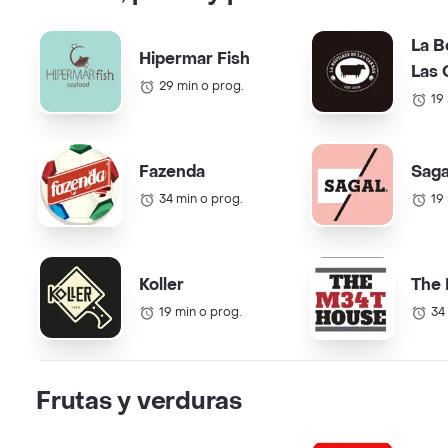
La B
Hipermar Fish
Las 
29 min o prog.
19
Fazenda
Saga
34 min o prog.
19
Koller
The
19 min o prog.
34
Frutas y verduras