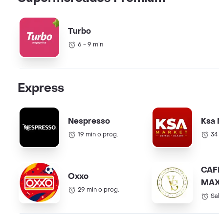
Turbo
6 - 9 min
Express
Nespresso
Ksa 
19 min o prog.
34
CAF
Oxxo
MAX
29 min o prog.
COL.
Sa