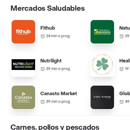
Mercados Saludables
Fithub
Natu
24 min o prog.
29
Nutrilight
Heal
39 min o prog.
19
Canasto Market
Glob
39 min o prog.
49
Carnes, pollos y pescados