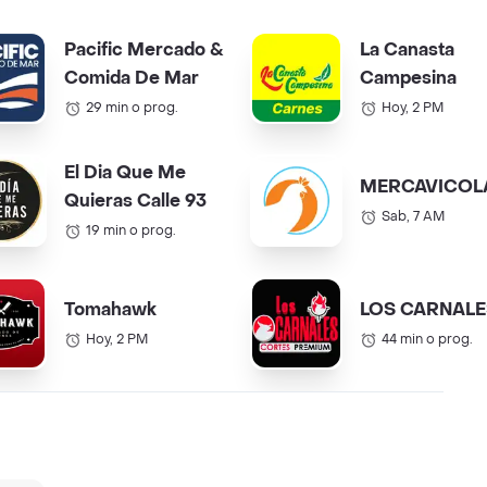
Pacific Mercado &
La Canasta
Comida De Mar
Campesina
29 min o prog.
Hoy, 2 PM
El Dia Que Me
MERCAVICOL
Quieras Calle 93
Sab, 7 AM
19 min o prog.
Tomahawk
LOS CARNALE
Hoy, 2 PM
44 min o prog.