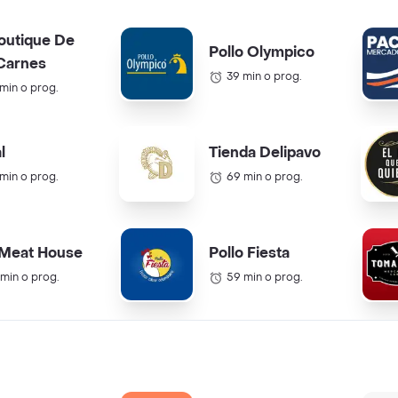
outique De
Pollo Olympico
Carnes
39 min o prog.
 min o prog.
l
Tienda Delipavo
 min o prog.
69 min o prog.
 Meat House
Pollo Fiesta
 min o prog.
59 min o prog.