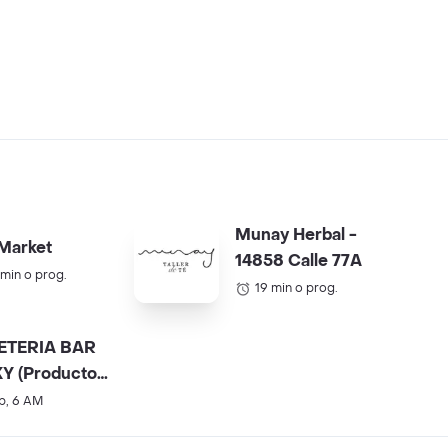
Munay Herbal -
Market
14858 Calle 77A
 min o prog.
19 min o prog.
ETERIA BAR
Y (Productos
).
b, 6 AM