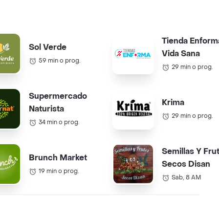
Tienda Enform
Sol Verde
Vida Sana
59 min o prog.
29 min o prog.
Supermercado
Krima
Naturista
29 min o prog.
34 min o prog.
Semillas Y Fru
Brunch Market
Secos Disan
19 min o prog.
Sab, 8 AM