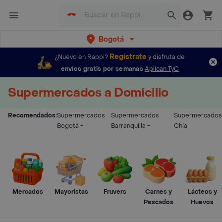
Bogotá
Regístrate
¿Nuevo en Rappi?
y disfruta de
envíos gratis por semanas
Aplican TyC
Supermercados a Domicilio
Recomendados:
Supermercados
Supermercados
Supermercados
Bogotá
-
Barranquilla
-
Chía
Mercados
Mayoristas
Fruvers
Carnes y
Lácteos y
Pescados
Huevos