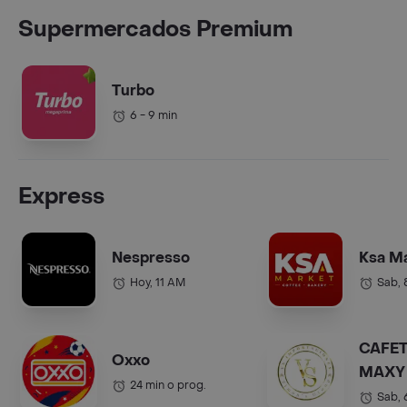
Supermercados Premium
Turbo
6 - 9 min
Express
Nespresso
Ksa M
Hoy, 11 AM
Sab,
CAFET
Oxxo
MAXY 
24 min o prog.
COL.).
Sab,