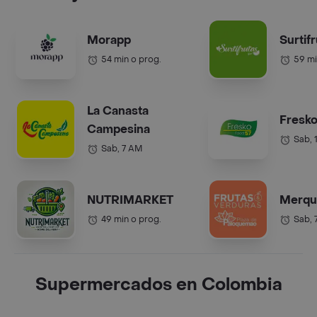
Morapp
Surtif
54 min o prog.
59 mi
La Canasta
Fresko
Campesina
Sab, 
Sab, 7 AM
NUTRIMARKET
Merqu
49 min o prog.
Sab, 
Supermercados en Colombia