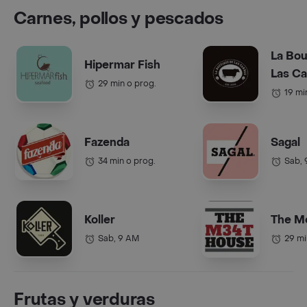
Carnes, pollos y pescados
La Bou
Hipermar Fish
Las C
29 min o prog.
19 mi
Fazenda
Sagal
34 min o prog.
Sab,
Koller
The M
Sab, 9 AM
29 mi
Frutas y verduras