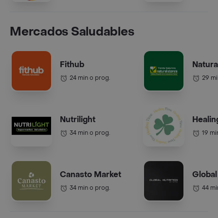
Mercados Saludables
Fithub
Natura
24 min o prog.
29 mi
Nutrilight
Healin
34 min o prog.
19 mi
Canasto Market
Global
34 min o prog.
44 mi