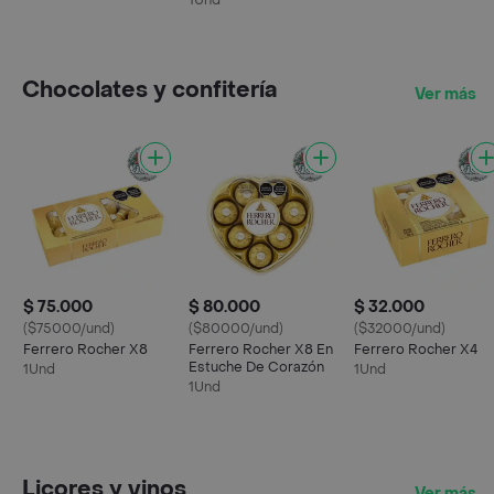
1Und
Chocolates y confitería
Ver más
$ 75.000
$ 80.000
$ 32.000
($75000/und)
($80000/und)
($32000/und)
Ferrero Rocher X8
Ferrero Rocher X8 En
Ferrero Rocher X4
Estuche De Corazón
1Und
1Und
1Und
Licores y vinos
Ver más