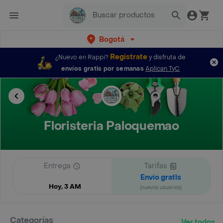
Bogotá
Regístrate
¿Nuevo en Rappi?
y disfruta de
envíos gratis por semanas
Aplican TyC
Floristeria Paloquemao
Entrega
Tarifas
Envío gratis
Hoy, 3 AM
(nuevos usuarios)
Categorías
Ver todos