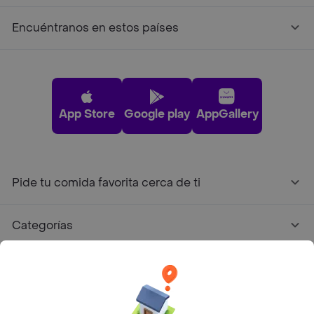
Encuéntranos en estos países
App Store
Google play
AppGallery
Pide tu comida favorita cerca de ti
Categorías
Únete a Rappi
Sobre Rappi