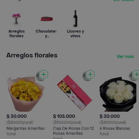
Arreglos
Chocolates
Licores y
florales
y
vinos
confitería
Arreglos florales
Ver más
$ 30.000
$ 105.000
$ 30.000
($30000/und)
($105000/und)
($30000/und)
Margaritas Amarillas
Caja De Rosas Con 12
6 Rosas Blancas
Rosas Amarillas
1Und
1Und