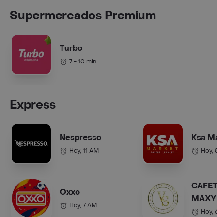
Supermercados Premium
Turbo
7 - 10 min
Express
Nespresso
Ksa M
Hoy, 11 AM
Hoy, 
CAFET
Oxxo
MAXY 
Hoy, 7 AM
COL.).
Hoy, 