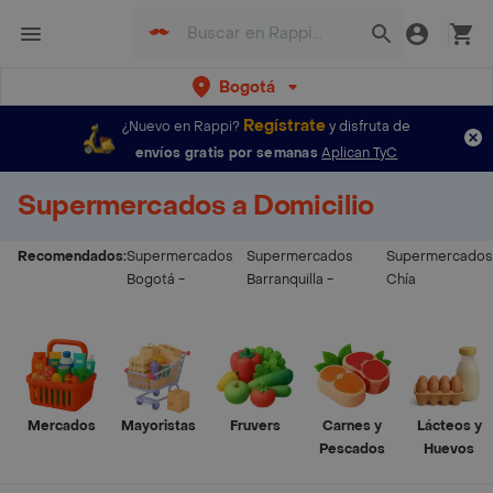
Bogotá
Regístrate
¿Nuevo en Rappi?
y disfruta de
envíos gratis por semanas
Aplican TyC
Supermercados a Domicilio
Recomendados:
Supermercados
Supermercados
Supermercados
Bogotá
-
Barranquilla
-
Chía
Mercados
Mayoristas
Fruvers
Carnes y
Lácteos y
Pescados
Huevos