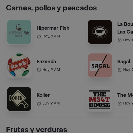
Carnes, pollos y pescados
La Bou
Hipermar Fish
Las C
Hoy, 8 AM
Hoy, 
Fazenda
Sagal
Hoy, 9 AM
Hoy, 
Koller
The M
Lun, 9 AM
Hoy, 
Frutas y verduras