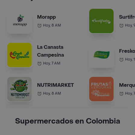
Morapp
Surtif
Hoy, 8 AM
Hoy, 
La Canasta
Fresko
Campesina
Hoy, 
Hoy, 7 AM
NUTRIMARKET
Merqu
Hoy, 8 AM
Hoy, 
Supermercados en Colombia