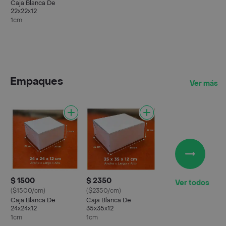
Caja Blanca De
22x22x12
1cm
Empaques
Ver más
$ 1500
$ 2350
Ver todos
($1500/cm)
($2350/cm)
Caja Blanca De
Caja Blanca De
24x24x12
35x35x12
1cm
1cm