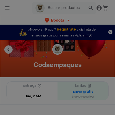
Bogotá
Regístrate
¿Nuevo en Rappi?
y disfruta de
envíos gratis por semanas
Aplican TyC
Codaempaques
Entrega
Tarifas
Envío gratis
Jue, 9 AM
(nuevos usuarios)