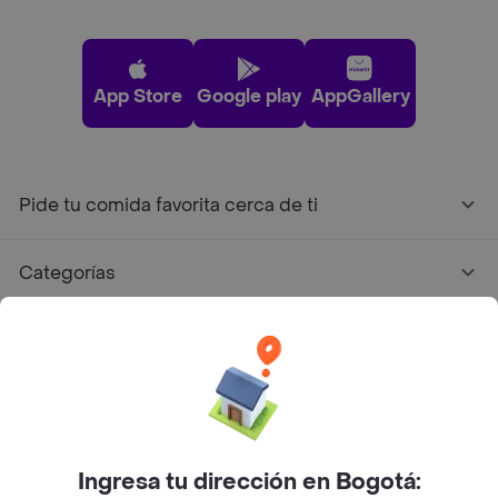
App Store
Google play
AppGallery
Pide tu comida favorita cerca de ti
Categorías
Únete a Rappi
Sobre Rappi
Facebook
Twitter
Instagram
Ingresa tu dirección en Bogotá: