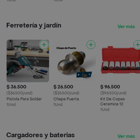
1Und
1Und
Ferretería y jardín
Ver más
$ 36.500
$ 26.500
$ 96.500
($36500/und)
($26500/und)
($96500/und)
Pistola Para Soldar
Chapa Puerta
Kit De Copas
Ceramica 12
1Und
1Und
1Und
Cargadores y baterias
Ver más