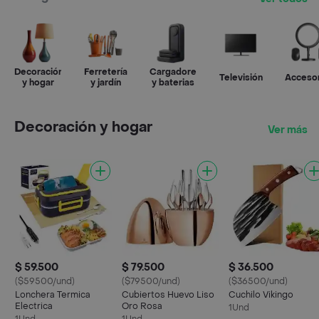
Decoración
Ferretería
Cargadores
Televisión
Acceso
y hogar
y jardín
y baterias
Decoración y hogar
Ver más
$ 59.500
$ 79.500
$ 36.500
($59500/und)
($79500/und)
($36500/und)
Lonchera Termica
Cubiertos Huevo Liso
Cuchilo Vikingo
Electrica
Oro Rosa
1Und