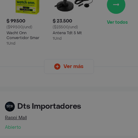
$ 99.500
$ 23.500
Ver todos
($99500/und)
($23500/und)
Wacht Onn
Antena Tdt 5 Mt
Convertidor Smar
1Und
1Und
Ver más
Dts Importadores
Rappi Mall
Abierto