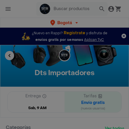
Bogotá
Regístrate
¿Nuevo en Rappi?
y disfruta de
envíos gratis por semanas
Aplican TyC
Dts Importadores
Entrega
Tarifas
Envío gratis
Sab, 9 AM
(nuevos usuarios)
Categorías
Ver todos