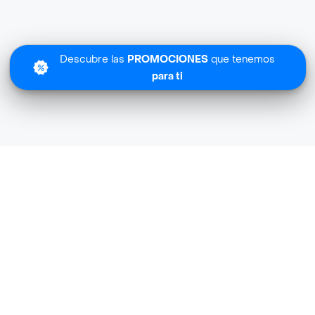
Descubre las
PROMOCIONES
que tenemos
para ti
Lo sentimos
Buen Vivir Market no tiene cobertura en tu zona.
Descubre
otras tiendas similares
cerca de ti.
Descubrir tiendas