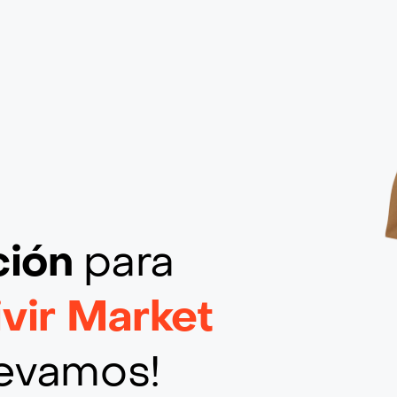
ción
para
vir Market
llevamos!