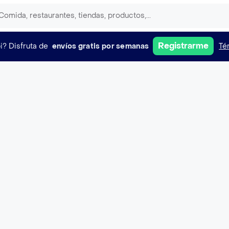
Registrarme
i?
Disfruta de
envíos gratis por semanas
Té