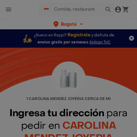
Bogotá
Regístrate
¿Nuevo en Rappi?
y disfruta de
envíos gratis por semanas
Aplican TyC
1 CAROLINA MENDEZ JOYERIA CERCA DE MI
Ingresa tu dirección
para
pedir en
CAROLINA