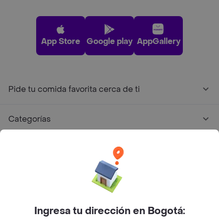
App Store
Google play
AppGallery
Pide tu comida favorita cerca de ti
Categorías
Únete a Rappi
Sobre Rappi
Facebook
Twitter
Instagram
Ingresa tu dirección en Bogotá: