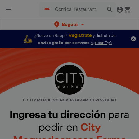
Bogotá
Regístrate
¿Nuevo en Rappi?
y disfruta de
envíos gratis por semanas
Aplican TyC
0 CITY MEQUEDOENCASA FARMA CERCA DE MI
Ingresa tu dirección
para
pedir en
City