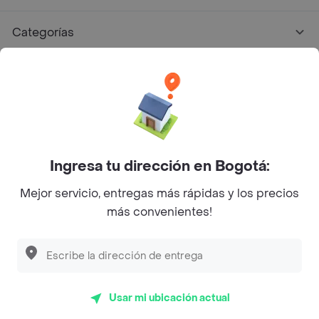
Categorías
Únete a Rappi
Sobre Rappi
Facebook
Twitter
Instagram
Ingresa tu dirección en Bogotá:
Mejor servicio, entregas más rápidas y los precios
©
2026
Rappi Inc. All rights reserved.
más convenientes!
Descubre las
PROMOCIONES
que tenemos
para ti
Rappi S.A.S. --- NIT 900.843.898-9 --- Calle 63 # 16A-02
Bogotá D.C. --- notificacionesrappi@rappi.com
Usar mi ubicación actual