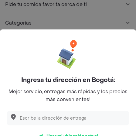
Pide tu comida favorita cerca de ti
Categorías
Únete a Rappi
Sobre Rappi
Facebook
Twitter
Instagram
Ingresa tu dirección en Bogotá:
Mejor servicio, entregas más rápidas y los precios
©
2026
Rappi Inc. All rights reserved.
más convenientes!
Descubre las
PROMOCIONES
que tenemos
para ti
Rappi S.A.S. --- NIT 900.843.898-9 --- Calle 63 # 16A-02
Bogotá D.C. --- notificacionesrappi@rappi.com