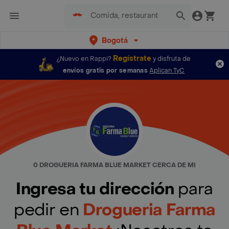
Bogotá
Regístrate
¿Nuevo en Rappi?
y disfruta de
envíos gratis por semanas
Aplican TyC
0 DROGUERIA FARMA BLUE MARKET CERCA DE MI
Ingresa tu dirección
para
pedir en
Drogueria Farma