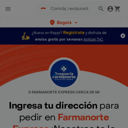
Bogotá
Regístrate
¿Nuevo en Rappi?
y disfruta de
envíos gratis por semanas
Aplican TyC
0 FARMANORTE EXPRESS CERCA DE MI
Ingresa tu dirección
para
pedir en
Farmanorte