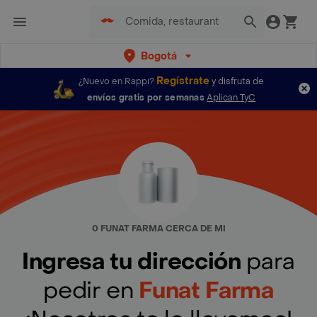
Bogotá
Regístrate
¿Nuevo en Rappi?
y disfruta de
envíos gratis por semanas
Aplican TyC
0 FUNAT FARMA CERCA DE MI
Ingresa tu dirección
para
pedir en
Funat Farma