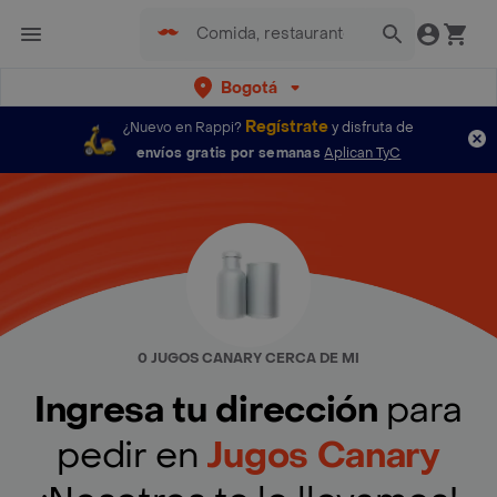
Bogotá
Regístrate
¿Nuevo en Rappi?
y disfruta de
envíos gratis por semanas
Aplican TyC
0 JUGOS CANARY CERCA DE MI
Ingresa tu dirección
para
pedir en
Jugos Canary