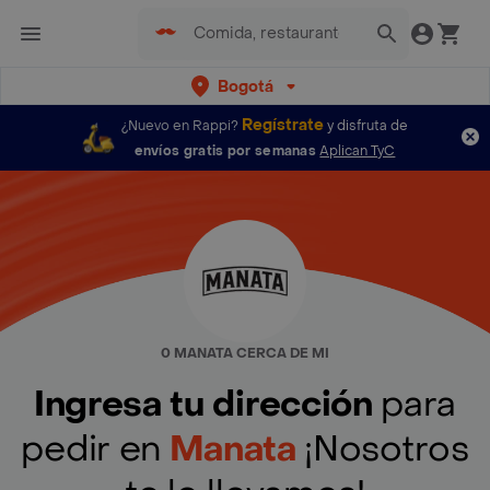
Bogotá
Regístrate
¿Nuevo en Rappi?
y disfruta de
envíos gratis por semanas
Aplican TyC
0 MANATA CERCA DE MI
Ingresa tu dirección
para
pedir en
Manata
¡Nosotros