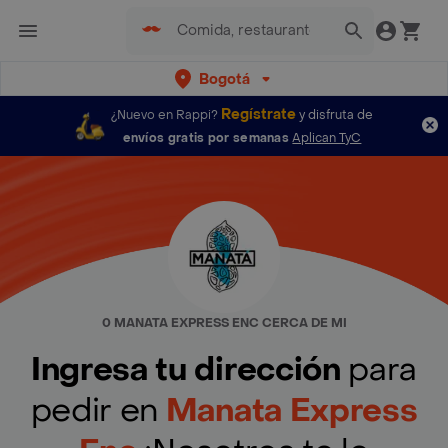
Bogotá
Regístrate
¿Nuevo en Rappi?
y disfruta de
envíos gratis por semanas
Aplican TyC
0 MANATA EXPRESS ENC CERCA DE MI
Ingresa tu dirección
para
pedir en
Manata Express