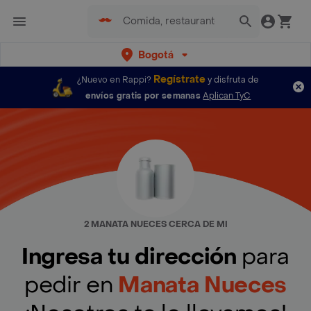
Bogotá
Regístrate
¿Nuevo en Rappi?
y disfruta de
envíos gratis por semanas
Aplican TyC
2 MANATA NUECES CERCA DE MI
Ingresa tu dirección
para
pedir en
Manata Nueces