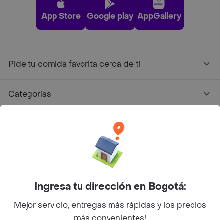
App Store
Google play
AppGallery
Pide tu comida favorita cerca de ti
Categorías
Únete a Rappi
Sobre Rappi
Facebook
Twitter
Instagram
Ingresa tu dirección en Bogotá:
Mejor servicio, entregas más rápidas y los precios
©
2026
Rappi Inc. All rights reserved.
más convenientes!