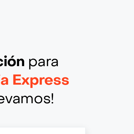
ción
para
a Express
llevamos!