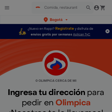
Bogotá
Regístrate
¿Nuevo en Rappi?
y disfruta de
envíos gratis por semanas
Aplican TyC
0 OLIMPICA CERCA DE MI
Ingresa tu dirección
para
pedir en
Olimpica